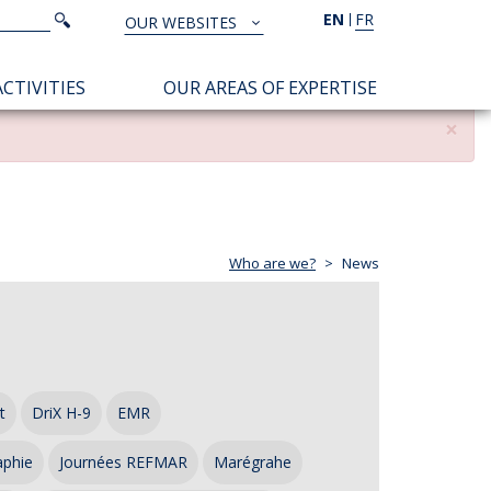
Search
EN
FR
Search
OUR WEBSITES
TOUS
NOS
CTIVITIES
OUR AREAS OF EXPERTISE
SITES
×
Who are we?
News
t
DriX H-9
EMR
aphie
Journées REFMAR
Marégrahe