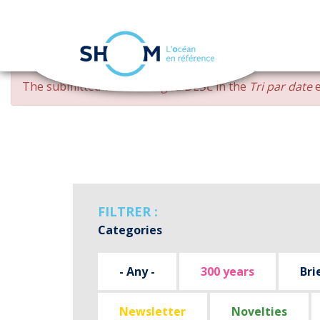
Cookies management panel
Skip
ERROR
The submitted value
changed DESC
in the
Tri par date
e
to
MESSAGE
main
content
FILTRER :
Categories
- Any -
300 years
Bri
Newsletter
Novelties