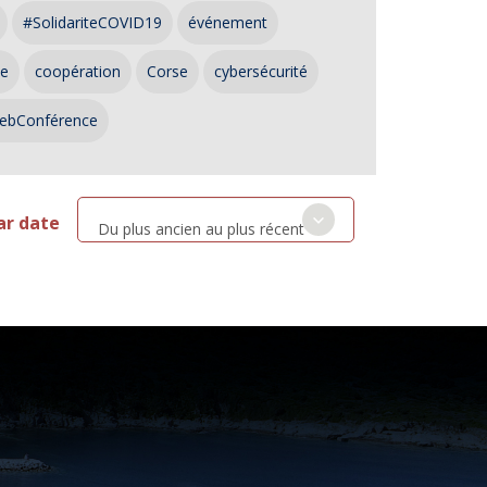
#SolidariteCOVID19
événement
ce
coopération
Corse
cybersécurité
ebConférence
ar date
Du plus ancien au plus récent