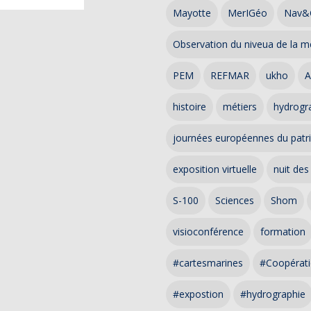
Mayotte
MerIGéo
Nav&
Observation du niveua de la m
PEM
REFMAR
ukho
A
histoire
métiers
hydrogra
journées européennes du patr
exposition virtuelle
nuit des
S-100
Sciences
Shom
visioconférence
formation
#cartesmarines
#Coopérati
#expostion
#hydrographie