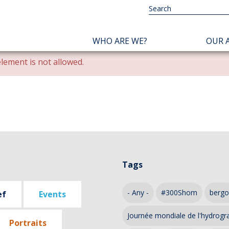
NAVIGATION
WHO ARE WE?
OUR A
PRINCIPALE
lement is not allowed.
Tags
- Any -
#300Shom
bergo
ef
Events
Journée mondiale de l'hydrogr
Portraits