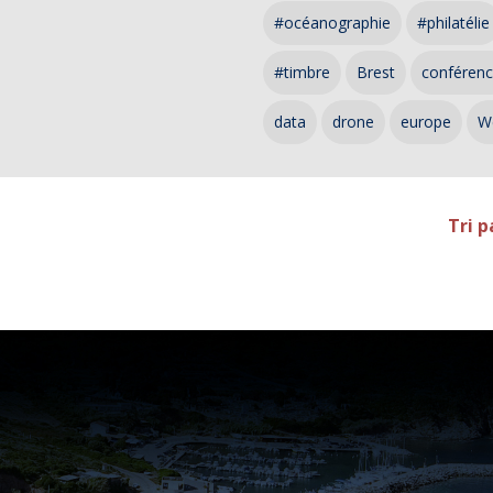
#océanographie
#philatélie
#timbre
Brest
conféren
data
drone
europe
W
Tri p