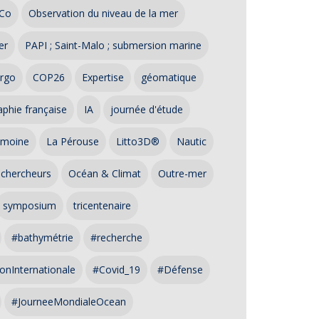
Co
Observation du niveau de la mer
er
PAPI ; Saint-Malo ; submersion marine
rgo
COP26
Expertise
géomatique
phie française
IA
journée d'étude
imoine
La Pérouse
Litto3D®
Nautic
 chercheurs
Océan & Climat
Outre-mer
symposium
tricentenaire
#bathymétrie
#recherche
onInternationale
#Covid_19
#Défense
#JourneeMondialeOcean