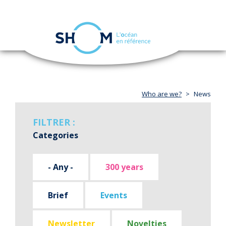
Cookies management panel
Toggle
navigation
Skip
to
main
content
Who are we?
News
FILTRER :
Categories
- Any -
300 years
Brief
Events
Newsletter
Novelties