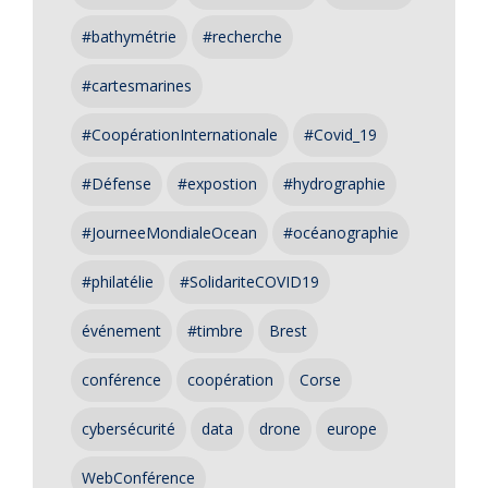
#bathymétrie
#recherche
#cartesmarines
#CoopérationInternationale
#Covid_19
#Défense
#expostion
#hydrographie
#JourneeMondialeOcean
#océanographie
#philatélie
#SolidariteCOVID19
événement
#timbre
Brest
conférence
coopération
Corse
cybersécurité
data
drone
europe
WebConférence