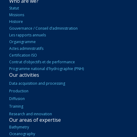
NAVIGATION
Who are we?
PRINCIPALE
Statut
Missions
Histoire
Gouvernance / Conseil d’administration
Les rapports annuels
Organigramme
Actes administratifs
Certification ISO
Contrat d’objectifs et de performance
Programme national d'hydrographie (PNH)
Our activities
Data acquisition and processing
Production
Diffusion
Training
Research and innovation
Our areas of expertise
Bathymetry
Oceanography