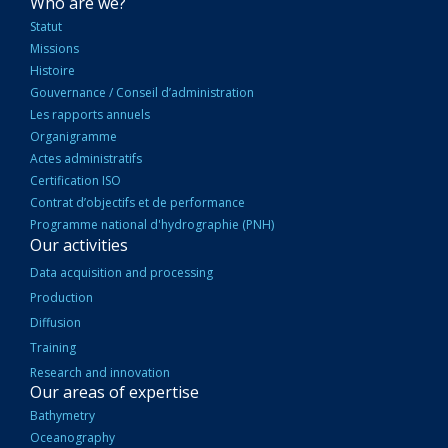
NAVIGATION
Who are we?
PRINCIPALE
Statut
Missions
Histoire
Gouvernance / Conseil d’administration
Les rapports annuels
Organigramme
Actes administratifs
Certification ISO
Contrat d’objectifs et de performance
Programme national d'hydrographie (PNH)
Our activities
Data acquisition and processing
Production
Diffusion
Training
Research and innovation
Our areas of expertise
Bathymetry
Oceanography