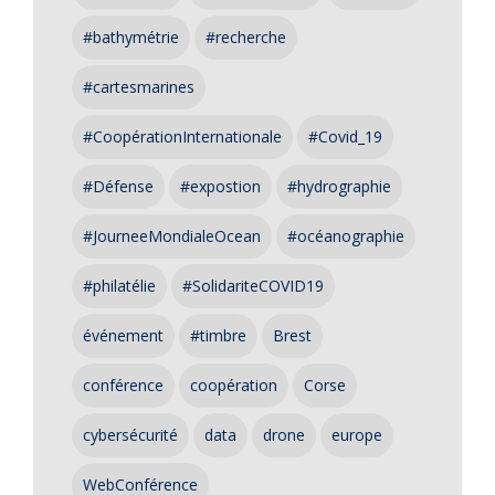
#bathymétrie
#recherche
#cartesmarines
#CoopérationInternationale
#Covid_19
#Défense
#expostion
#hydrographie
#JourneeMondialeOcean
#océanographie
#philatélie
#SolidariteCOVID19
événement
#timbre
Brest
conférence
coopération
Corse
cybersécurité
data
drone
europe
WebConférence