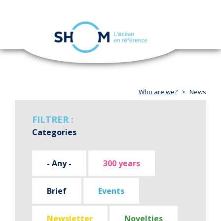
Cookies management panel
Toggle
navigation
Skip
to
main
content
Who are we?
News
FILTRER :
Categories
- Any -
300 years
Brief
Events
Newsletter
Novelties