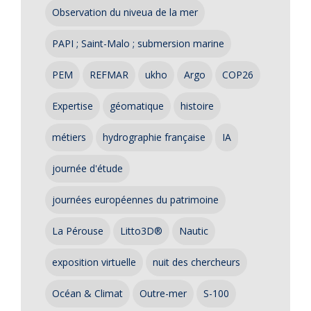
Observation du niveua de la mer
PAPI ; Saint-Malo ; submersion marine
PEM
REFMAR
ukho
Argo
COP26
Expertise
géomatique
histoire
métiers
hydrographie française
IA
journée d'étude
journées européennes du patrimoine
La Pérouse
Litto3D®
Nautic
exposition virtuelle
nuit des chercheurs
Océan & Climat
Outre-mer
S-100