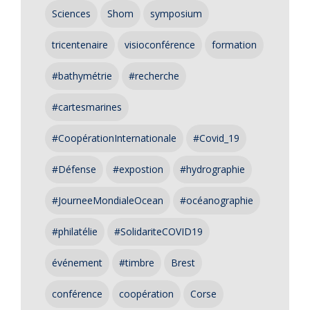
Sciences
Shom
symposium
tricentenaire
visioconférence
formation
#bathymétrie
#recherche
#cartesmarines
#CoopérationInternationale
#Covid_19
#Défense
#expostion
#hydrographie
#JourneeMondialeOcean
#océanographie
#philatélie
#SolidariteCOVID19
événement
#timbre
Brest
conférence
coopération
Corse