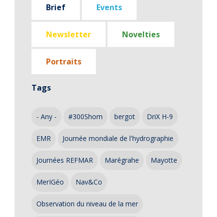
Brief
Events
Newsletter
Novelties
Portraits
Tags
- Any -
#300Shom
bergot
DriX H-9
EMR
Journée mondiale de l'hydrographie
Journées REFMAR
Marégrahe
Mayotte
MerIGéo
Nav&Co
Observation du niveau de la mer