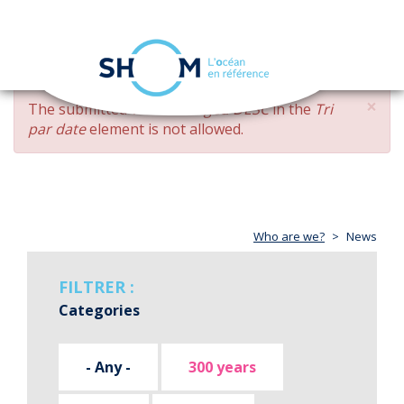
Cookies management panel
Toggle
navigation
Skip
×
ERROR
The submitted value
changed DESC
in the
Tri
to
MESSAGE
par date
element is not allowed.
main
content
Who are we?
News
FILTRER :
Categories
- Any -
300 years