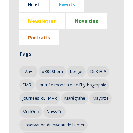
Brief
Events
Newsletter
Novelties
Portraits
Tags
- Any -
#300Shom
bergot
DriX H-9
EMR
Journée mondiale de l'hydrographie
Journées REFMAR
Marégrahe
Mayotte
MerIGéo
Nav&Co
Observation du niveau de la mer