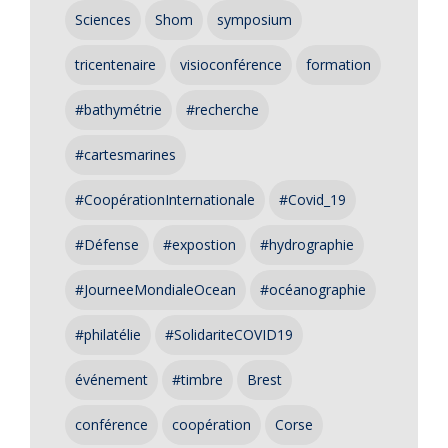
Sciences
Shom
symposium
tricentenaire
visioconférence
formation
#bathymétrie
#recherche
#cartesmarines
#CoopérationInternationale
#Covid_19
#Défense
#expostion
#hydrographie
#JourneeMondialeOcean
#océanographie
#philatélie
#SolidariteCOVID19
événement
#timbre
Brest
conférence
coopération
Corse