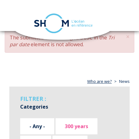
Cookies management panel
Toggle
navigation
Skip
×
ERROR
The submitted value
changed DESC
in the
Tri
to
MESSAGE
par date
element is not allowed.
main
content
Who are we?
News
FILTRER :
Categories
- Any -
300 years