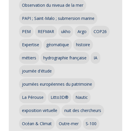
Observation du niveua de la mer
PAPI ; Saint-Malo ; submersion marine
PEM
REFMAR
ukho
Argo
COP26
Expertise
géomatique
histoire
métiers
hydrographie française
IA
journée d'étude
journées européennes du patrimoine
La Pérouse
Litto3D®
Nautic
exposition virtuelle
nuit des chercheurs
Océan & Climat
Outre-mer
S-100