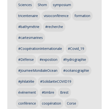
Sciences
Shom
symposium
tricentenaire
visioconférence
formation
#bathymétrie
#recherche
#cartesmarines
#CoopérationInternationale
#Covid_19
#Défense
#expostion
#hydrographie
#JourneeMondialeOcean
#océanographie
#philatélie
#SolidariteCOVID19
événement
#timbre
Brest
conférence
coopération
Corse