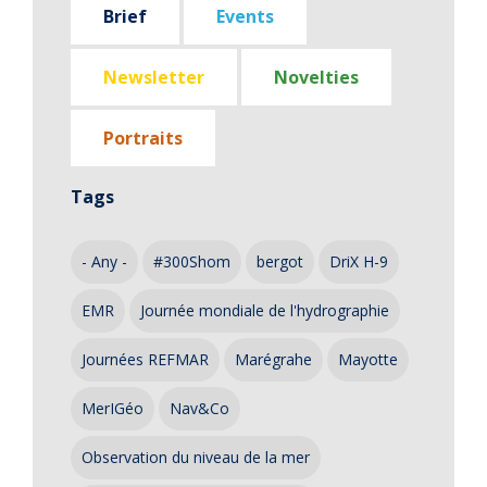
Brief
Events
Newsletter
Novelties
Portraits
Tags
- Any -
#300Shom
bergot
DriX H-9
EMR
Journée mondiale de l'hydrographie
Journées REFMAR
Marégrahe
Mayotte
MerIGéo
Nav&Co
Observation du niveau de la mer