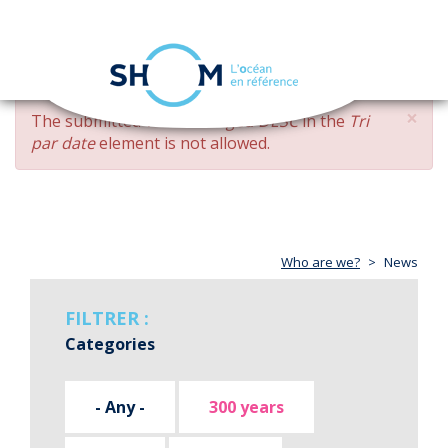
Cookies management panel
Toggle
navigation
Skip
×
ERROR
The submitted value
changed DESC
in the
Tri
to
MESSAGE
par date
element is not allowed.
main
content
Who are we?
News
FILTRER :
Categories
- Any -
300 years