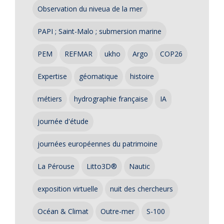
Observation du niveua de la mer
PAPI ; Saint-Malo ; submersion marine
PEM
REFMAR
ukho
Argo
COP26
Expertise
géomatique
histoire
métiers
hydrographie française
IA
journée d'étude
journées européennes du patrimoine
La Pérouse
Litto3D®
Nautic
exposition virtuelle
nuit des chercheurs
Océan & Climat
Outre-mer
S-100