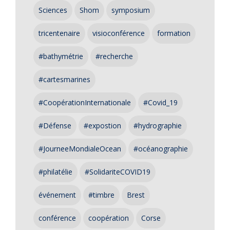
Sciences
Shom
symposium
tricentenaire
visioconférence
formation
#bathymétrie
#recherche
#cartesmarines
#CoopérationInternationale
#Covid_19
#Défense
#expostion
#hydrographie
#JourneeMondialeOcean
#océanographie
#philatélie
#SolidariteCOVID19
événement
#timbre
Brest
conférence
coopération
Corse