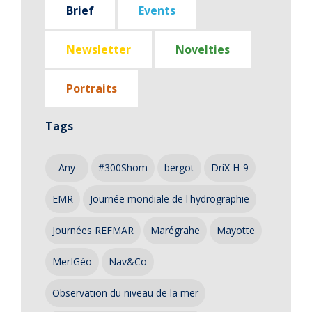
Brief
Events
Newsletter
Novelties
Portraits
Tags
- Any -
#300Shom
bergot
DriX H-9
EMR
Journée mondiale de l'hydrographie
Journées REFMAR
Marégrahe
Mayotte
MerIGéo
Nav&Co
Observation du niveau de la mer