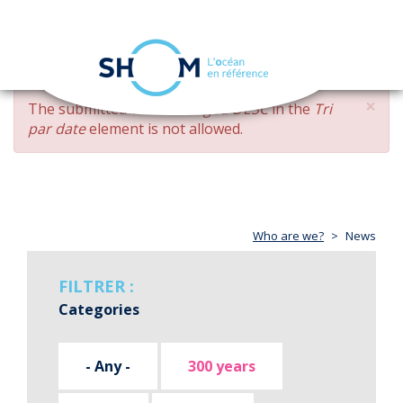
Cookies management panel
Toggle
navigation
Skip
×
ERROR
The submitted value
changed DESC
in the
Tri
to
MESSAGE
par date
element is not allowed.
main
content
Who are we?
News
FILTRER :
Categories
- Any -
300 years