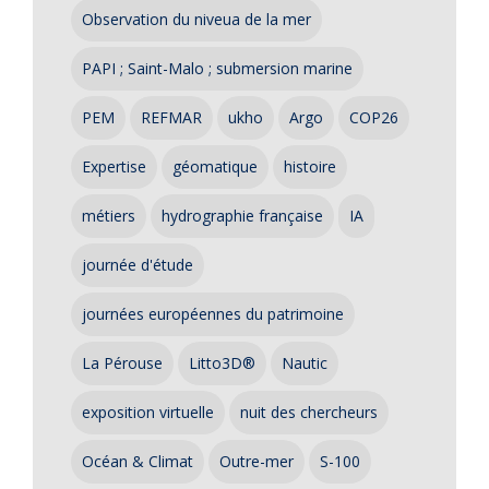
Observation du niveua de la mer
PAPI ; Saint-Malo ; submersion marine
PEM
REFMAR
ukho
Argo
COP26
Expertise
géomatique
histoire
métiers
hydrographie française
IA
journée d'étude
journées européennes du patrimoine
La Pérouse
Litto3D®
Nautic
exposition virtuelle
nuit des chercheurs
Océan & Climat
Outre-mer
S-100