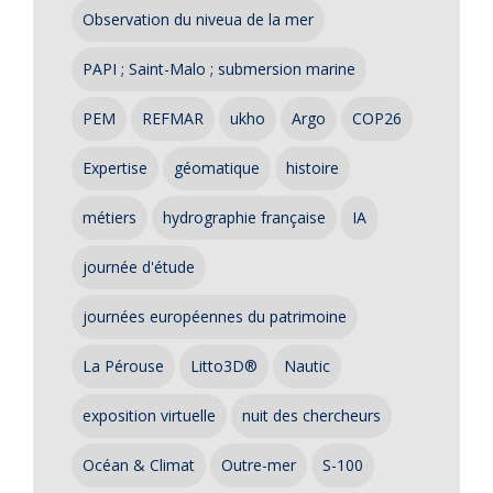
Observation du niveua de la mer
PAPI ; Saint-Malo ; submersion marine
PEM
REFMAR
ukho
Argo
COP26
Expertise
géomatique
histoire
métiers
hydrographie française
IA
journée d'étude
journées européennes du patrimoine
La Pérouse
Litto3D®
Nautic
exposition virtuelle
nuit des chercheurs
Océan & Climat
Outre-mer
S-100