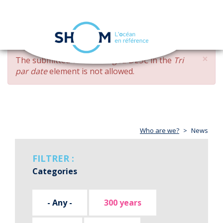
Cookies management panel
Toggle
navigation
Skip
×
ERROR
The submitted value
changed DESC
in the
Tri
to
MESSAGE
par date
element is not allowed.
main
content
Who are we?
News
FILTRER :
Categories
- Any -
300 years