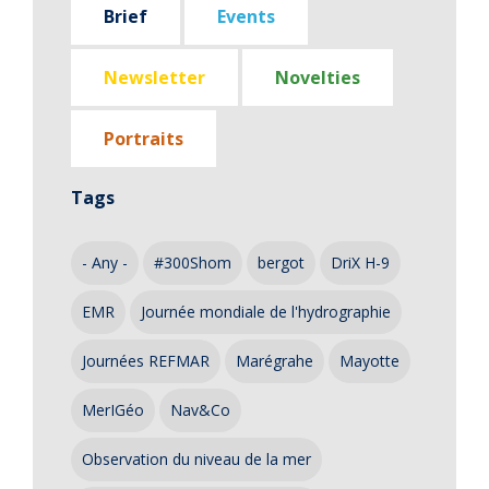
Brief
Events
Newsletter
Novelties
Portraits
Tags
- Any -
#300Shom
bergot
DriX H-9
EMR
Journée mondiale de l'hydrographie
Journées REFMAR
Marégrahe
Mayotte
MerIGéo
Nav&Co
Observation du niveau de la mer