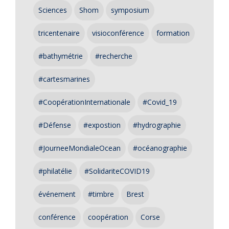
Sciences
Shom
symposium
tricentenaire
visioconférence
formation
#bathymétrie
#recherche
#cartesmarines
#CoopérationInternationale
#Covid_19
#Défense
#expostion
#hydrographie
#JourneeMondialeOcean
#océanographie
#philatélie
#SolidariteCOVID19
événement
#timbre
Brest
conférence
coopération
Corse