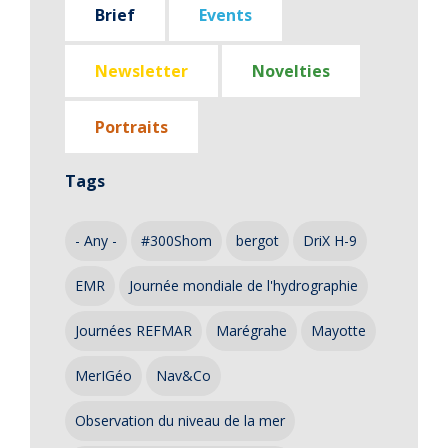
Brief
Events
Newsletter
Novelties
Portraits
Tags
- Any -
#300Shom
bergot
DriX H-9
EMR
Journée mondiale de l'hydrographie
Journées REFMAR
Marégrahe
Mayotte
MerIGéo
Nav&Co
Observation du niveau de la mer