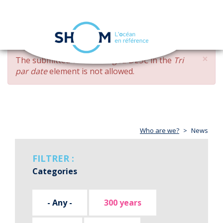
Cookies management panel
Toggle
navigation
Skip
×
ERROR
The submitted value
changed DESC
in the
Tri
to
MESSAGE
par date
element is not allowed.
main
content
Who are we?
News
FILTRER :
Categories
- Any -
300 years