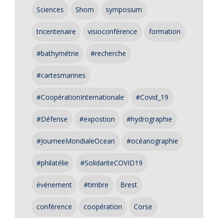
Sciences
Shom
symposium
tricentenaire
visioconférence
formation
#bathymétrie
#recherche
#cartesmarines
#CoopérationInternationale
#Covid_19
#Défense
#expostion
#hydrographie
#JourneeMondialeOcean
#océanographie
#philatélie
#SolidariteCOVID19
événement
#timbre
Brest
conférence
coopération
Corse