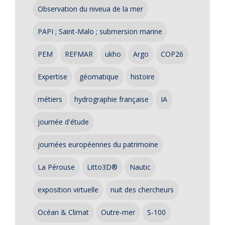
Observation du niveua de la mer
PAPI ; Saint-Malo ; submersion marine
PEM
REFMAR
ukho
Argo
COP26
Expertise
géomatique
histoire
métiers
hydrographie française
IA
journée d'étude
journées européennes du patrimoine
La Pérouse
Litto3D®
Nautic
exposition virtuelle
nuit des chercheurs
Océan & Climat
Outre-mer
S-100