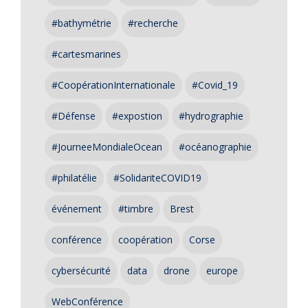
#bathymétrie
#recherche
#cartesmarines
#CoopérationInternationale
#Covid_19
#Défense
#expostion
#hydrographie
#JourneeMondialeOcean
#océanographie
#philatélie
#SolidariteCOVID19
événement
#timbre
Brest
conférence
coopération
Corse
cybersécurité
data
drone
europe
WebConférence