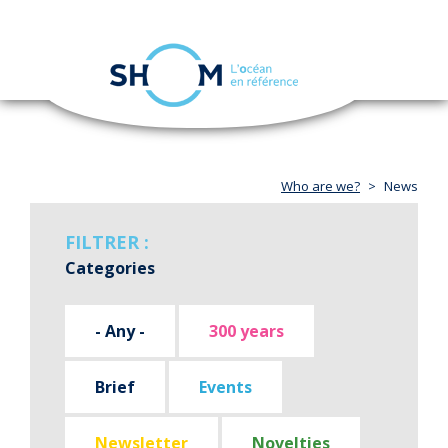
Cookies management panel
Toggle
navigation
Skip
to
main
content
Who are we?
News
FILTRER :
Categories
- Any -
300 years
Brief
Events
Newsletter
Novelties