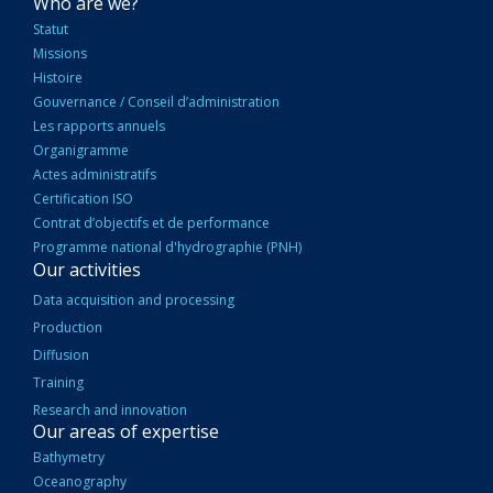
NAVIGATION
Who are we?
PRINCIPALE
Statut
Missions
Histoire
Gouvernance / Conseil d’administration
Les rapports annuels
Organigramme
Actes administratifs
Certification ISO
Contrat d’objectifs et de performance
Programme national d'hydrographie (PNH)
Our activities
Data acquisition and processing
Production
Diffusion
Training
Research and innovation
Our areas of expertise
Bathymetry
Oceanography