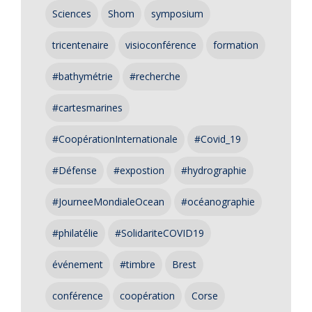
Sciences
Shom
symposium
tricentenaire
visioconférence
formation
#bathymétrie
#recherche
#cartesmarines
#CoopérationInternationale
#Covid_19
#Défense
#expostion
#hydrographie
#JourneeMondialeOcean
#océanographie
#philatélie
#SolidariteCOVID19
événement
#timbre
Brest
conférence
coopération
Corse