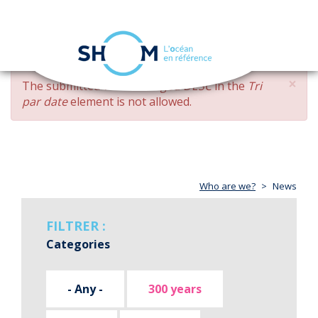
Cookies management panel
Toggle
navigation
Skip
×
ERROR
The submitted value
changed DESC
in the
Tri
to
MESSAGE
par date
element is not allowed.
main
content
Who are we?
News
FILTRER :
Categories
- Any -
300 years