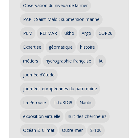
Observation du niveua de la mer
PAPI ; Saint-Malo ; submersion marine
PEM
REFMAR
ukho
Argo
COP26
Expertise
géomatique
histoire
métiers
hydrographie française
IA
journée d'étude
journées européennes du patrimoine
La Pérouse
Litto3D®
Nautic
exposition virtuelle
nuit des chercheurs
Océan & Climat
Outre-mer
S-100