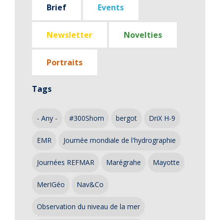
Brief
Events
Newsletter
Novelties
Portraits
Tags
- Any -
#300Shom
bergot
DriX H-9
EMR
Journée mondiale de l'hydrographie
Journées REFMAR
Marégrahe
Mayotte
MerIGéo
Nav&Co
Observation du niveau de la mer