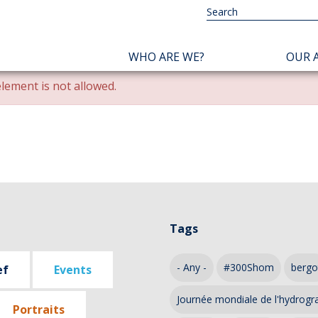
NAVIGATION
WHO ARE WE?
OUR A
PRINCIPALE
lement is not allowed.
Tags
- Any -
#300Shom
bergo
ef
Events
Journée mondiale de l'hydrogr
Portraits