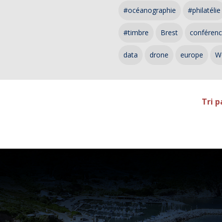
#océanographie
#philatélie
#timbre
Brest
conféren
data
drone
europe
W
Tri p