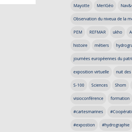
Mayotte
MerIGéo
Nav&
Observation du niveua de la m
PEM
REFMAR
ukho
A
histoire
métiers
hydrogra
journées européennes du patr
exposition virtuelle
nuit des
S-100
Sciences
Shom
visioconférence
formation
#cartesmarines
#Coopérati
#expostion
#hydrographie