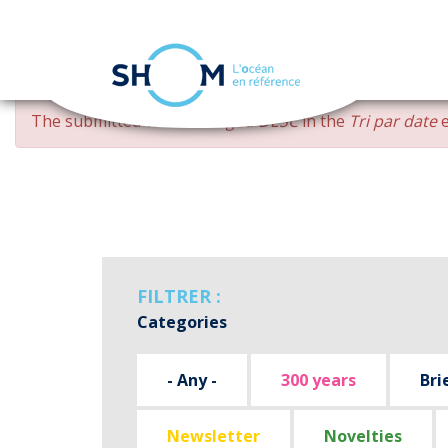
Cookies management panel
Skip
ERROR
The submitted value
changed DESC
in the
Tri par date
e
to
MESSAGE
main
content
FILTRER :
Categories
- Any -
300 years
Bri
Newsletter
Novelties