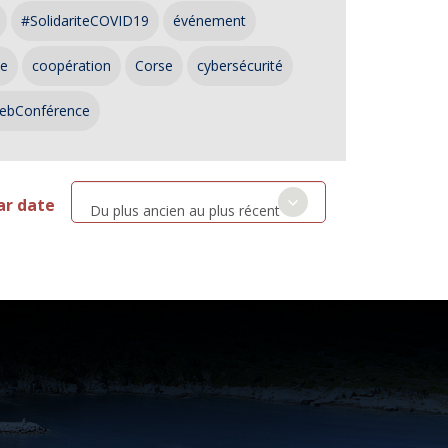
#SolidariteCOVID19
événement
ce
coopération
Corse
cybersécurité
ebConférence
ar date
Du plus ancien au plus récent