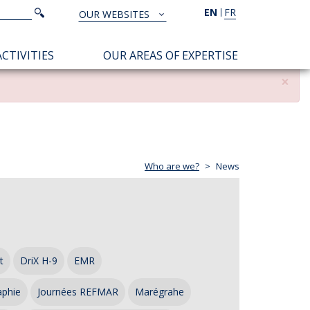
Search
EN
FR
Search
OUR WEBSITES
TOUS
NOS
CTIVITIES
OUR AREAS OF EXPERTISE
SITES
×
Who are we?
News
t
DriX H-9
EMR
aphie
Journées REFMAR
Marégrahe