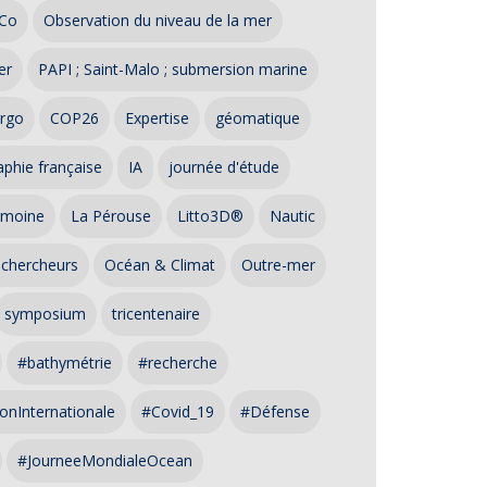
Co
Observation du niveau de la mer
er
PAPI ; Saint-Malo ; submersion marine
rgo
COP26
Expertise
géomatique
phie française
IA
journée d'étude
imoine
La Pérouse
Litto3D®
Nautic
 chercheurs
Océan & Climat
Outre-mer
symposium
tricentenaire
#bathymétrie
#recherche
onInternationale
#Covid_19
#Défense
#JourneeMondialeOcean