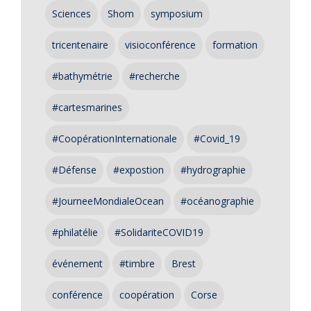
Sciences
Shom
symposium
tricentenaire
visioconférence
formation
#bathymétrie
#recherche
#cartesmarines
#CoopérationInternationale
#Covid_19
#Défense
#expostion
#hydrographie
#JourneeMondialeOcean
#océanographie
#philatélie
#SolidariteCOVID19
événement
#timbre
Brest
conférence
coopération
Corse