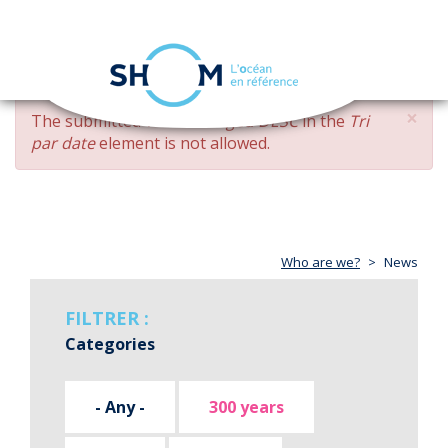
Cookies management panel
Toggle
navigation
Skip
×
ERROR
The submitted value
changed DESC
in the
Tri
to
MESSAGE
par date
element is not allowed.
main
content
Who are we?
News
FILTRER :
Categories
- Any -
300 years