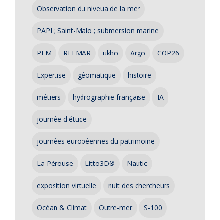
Observation du niveua de la mer
PAPI ; Saint-Malo ; submersion marine
PEM
REFMAR
ukho
Argo
COP26
Expertise
géomatique
histoire
métiers
hydrographie française
IA
journée d'étude
journées européennes du patrimoine
La Pérouse
Litto3D®
Nautic
exposition virtuelle
nuit des chercheurs
Océan & Climat
Outre-mer
S-100