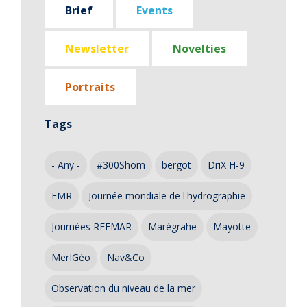
Brief
Events
Newsletter
Novelties
Portraits
Tags
- Any -
#300Shom
bergot
DriX H-9
EMR
Journée mondiale de l'hydrographie
Journées REFMAR
Marégrahe
Mayotte
MerIGéo
Nav&Co
Observation du niveau de la mer