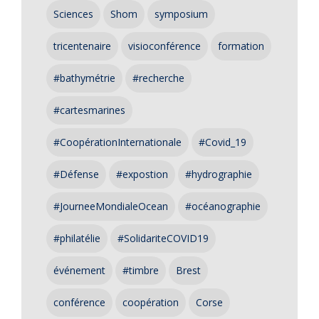
Sciences
Shom
symposium
tricentenaire
visioconférence
formation
#bathymétrie
#recherche
#cartesmarines
#CoopérationInternationale
#Covid_19
#Défense
#expostion
#hydrographie
#JourneeMondialeOcean
#océanographie
#philatélie
#SolidariteCOVID19
événement
#timbre
Brest
conférence
coopération
Corse