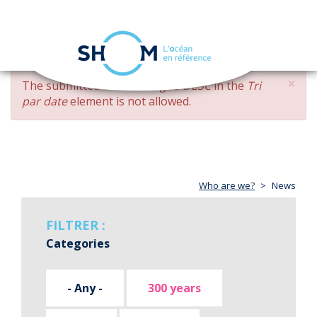
Cookies management panel
Toggle
navigation
Skip
×
ERROR
The submitted value
changed DESC
in the
Tri
to
MESSAGE
par date
element is not allowed.
main
content
Who are we?
News
FILTRER :
Categories
- Any -
300 years