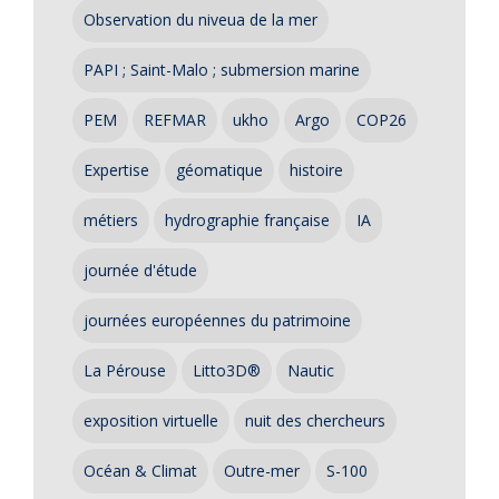
Observation du niveua de la mer
PAPI ; Saint-Malo ; submersion marine
PEM
REFMAR
ukho
Argo
COP26
Expertise
géomatique
histoire
métiers
hydrographie française
IA
journée d'étude
journées européennes du patrimoine
La Pérouse
Litto3D®
Nautic
exposition virtuelle
nuit des chercheurs
Océan & Climat
Outre-mer
S-100