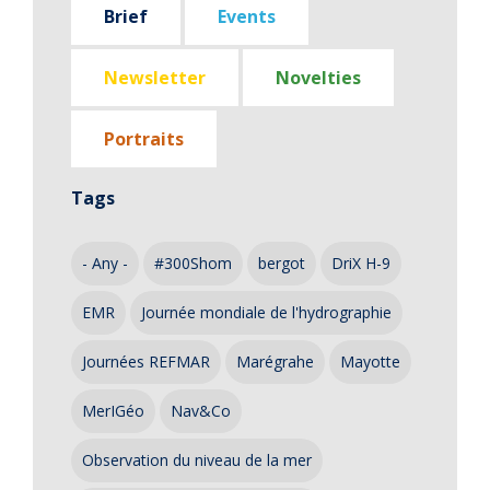
Brief
Events
Newsletter
Novelties
Portraits
Tags
- Any -
#300Shom
bergot
DriX H-9
EMR
Journée mondiale de l'hydrographie
Journées REFMAR
Marégrahe
Mayotte
MerIGéo
Nav&Co
Observation du niveau de la mer