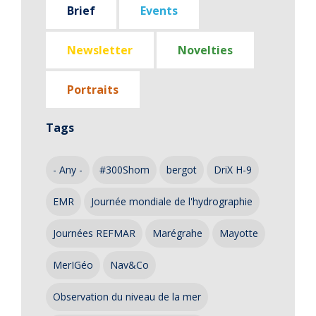
Brief
Events
Newsletter
Novelties
Portraits
Tags
- Any -
#300Shom
bergot
DriX H-9
EMR
Journée mondiale de l'hydrographie
Journées REFMAR
Marégrahe
Mayotte
MerIGéo
Nav&Co
Observation du niveau de la mer