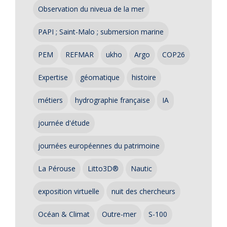
Observation du niveua de la mer
PAPI ; Saint-Malo ; submersion marine
PEM
REFMAR
ukho
Argo
COP26
Expertise
géomatique
histoire
métiers
hydrographie française
IA
journée d'étude
journées européennes du patrimoine
La Pérouse
Litto3D®
Nautic
exposition virtuelle
nuit des chercheurs
Océan & Climat
Outre-mer
S-100