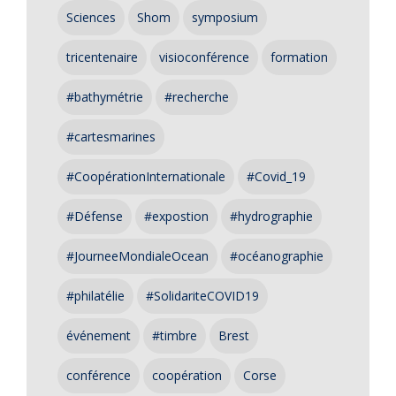
Sciences
Shom
symposium
tricentenaire
visioconférence
formation
#bathymétrie
#recherche
#cartesmarines
#CoopérationInternationale
#Covid_19
#Défense
#expostion
#hydrographie
#JourneeMondialeOcean
#océanographie
#philatélie
#SolidariteCOVID19
événement
#timbre
Brest
conférence
coopération
Corse