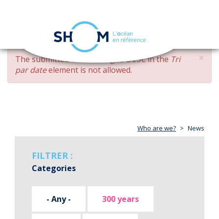
Cookies management panel
Toggle
navigation
Skip
×
ERROR
The submitted value
changed DESC
in the
Tri
to
MESSAGE
par date
element is not allowed.
main
content
Who are we?
News
FILTRER :
Categories
- Any -
300 years