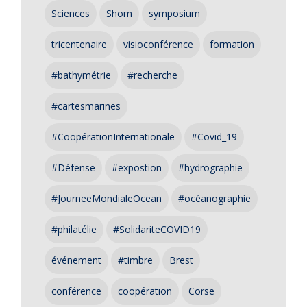
Sciences
Shom
symposium
tricentenaire
visioconférence
formation
#bathymétrie
#recherche
#cartesmarines
#CoopérationInternationale
#Covid_19
#Défense
#expostion
#hydrographie
#JourneeMondialeOcean
#océanographie
#philatélie
#SolidariteCOVID19
événement
#timbre
Brest
conférence
coopération
Corse