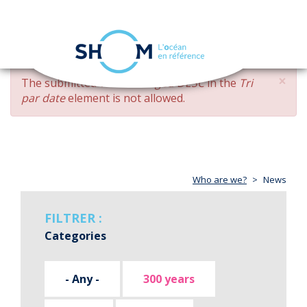
Cookies management panel
Toggle
navigation
Skip
×
ERROR
The submitted value
changed DESC
in the
Tri
to
MESSAGE
par date
element is not allowed.
main
content
Who are we?
News
FILTRER :
Categories
- Any -
300 years