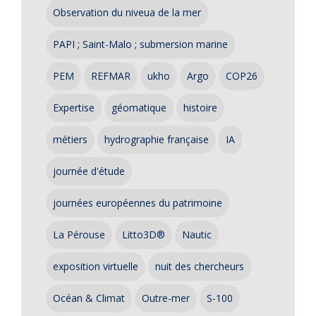
Observation du niveua de la mer
PAPI ; Saint-Malo ; submersion marine
PEM
REFMAR
ukho
Argo
COP26
Expertise
géomatique
histoire
métiers
hydrographie française
IA
journée d'étude
journées européennes du patrimoine
La Pérouse
Litto3D®
Nautic
exposition virtuelle
nuit des chercheurs
Océan & Climat
Outre-mer
S-100