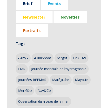
Brief
Events
Newsletter
Novelties
Portraits
Tags
- Any -
#300Shom
bergot
DriX H-9
EMR
Journée mondiale de l'hydrographie
Journées REFMAR
Marégrahe
Mayotte
MerIGéo
Nav&Co
Observation du niveau de la mer