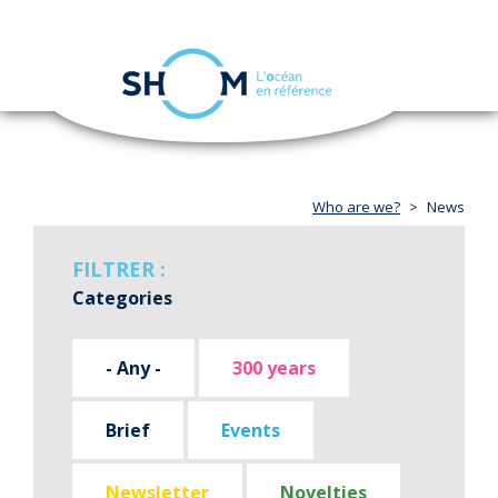
Cookies management panel
Toggle
navigation
Skip
to
main
content
Who are we?
News
FILTRER :
Categories
- Any -
300 years
Brief
Events
Newsletter
Novelties