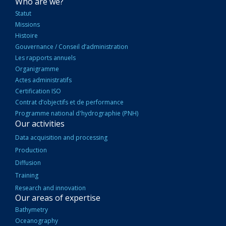
NAVIGATION
Who are we?
PRINCIPALE
Statut
Missions
Histoire
Gouvernance / Conseil d’administration
Les rapports annuels
Organigramme
Actes administratifs
Certification ISO
Contrat d’objectifs et de performance
Programme national d'hydrographie (PNH)
Our activities
Data acquisition and processing
Production
Diffusion
Training
Research and innovation
Our areas of expertise
Bathymetry
Oceanography