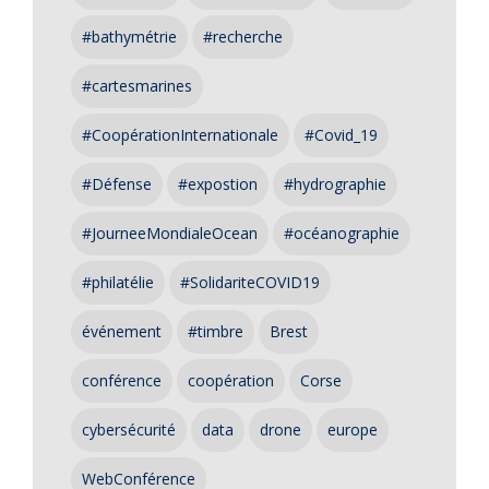
#bathymétrie
#recherche
#cartesmarines
#CoopérationInternationale
#Covid_19
#Défense
#expostion
#hydrographie
#JourneeMondialeOcean
#océanographie
#philatélie
#SolidariteCOVID19
événement
#timbre
Brest
conférence
coopération
Corse
cybersécurité
data
drone
europe
WebConférence