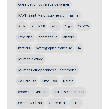
Observation du niveua de la mer
PAPI ; Saint-Malo ; submersion marine
PEM
REFMAR
ukho
Argo
COP26
Expertise
géomatique
histoire
métiers
hydrographie française
IA
journée d'étude
journées européennes du patrimoine
La Pérouse
Litto3D®
Nautic
exposition virtuelle
nuit des chercheurs
Océan & Climat
Outre-mer
S-100