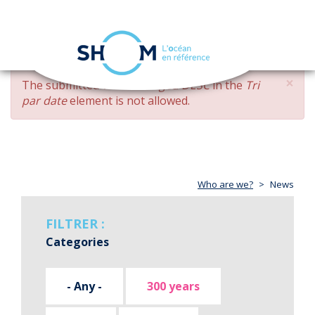
Cookies management panel
Toggle
navigation
Skip
×
ERROR
The submitted value
changed DESC
in the
Tri
to
MESSAGE
par date
element is not allowed.
main
content
Who are we?
News
FILTRER :
Categories
- Any -
300 years