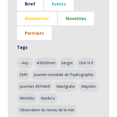
Brief
Events
Newsletter
Novelties
Portraits
Tags
- Any -
#300Shom
bergot
DriX H-9
EMR
Journée mondiale de l'hydrographie
Journées REFMAR
Marégrahe
Mayotte
MerIGéo
Nav&Co
Observation du niveau de la mer