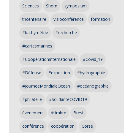
Sciences
Shom
symposium
tricentenaire
visioconférence
formation
#bathymétrie
#recherche
#cartesmarines
#CoopérationInternationale
#Covid_19
#Défense
#expostion
#hydrographie
#JourneeMondialeOcean
#océanographie
#philatélie
#SolidariteCOVID19
événement
#timbre
Brest
conférence
coopération
Corse