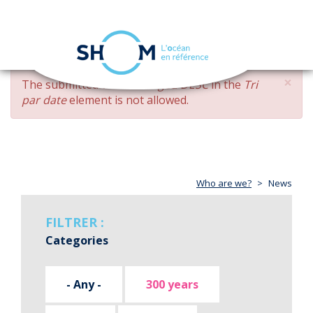
Cookies management panel
Toggle
navigation
Skip
×
ERROR
The submitted value
changed DESC
in the
Tri
to
MESSAGE
par date
element is not allowed.
main
content
Who are we?
News
FILTRER :
Categories
- Any -
300 years