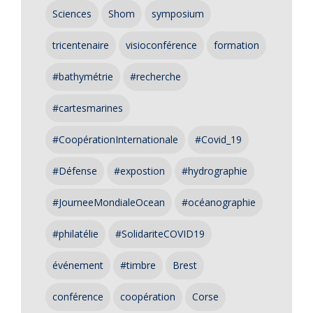
Sciences
Shom
symposium
tricentenaire
visioconférence
formation
#bathymétrie
#recherche
#cartesmarines
#CoopérationInternationale
#Covid_19
#Défense
#expostion
#hydrographie
#JourneeMondialeOcean
#océanographie
#philatélie
#SolidariteCOVID19
événement
#timbre
Brest
conférence
coopération
Corse