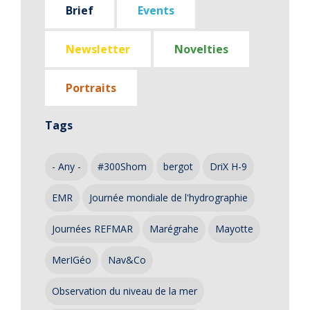
Brief
Events
Newsletter
Novelties
Portraits
Tags
- Any -
#300Shom
bergot
DriX H-9
EMR
Journée mondiale de l'hydrographie
Journées REFMAR
Marégrahe
Mayotte
MerIGéo
Nav&Co
Observation du niveau de la mer