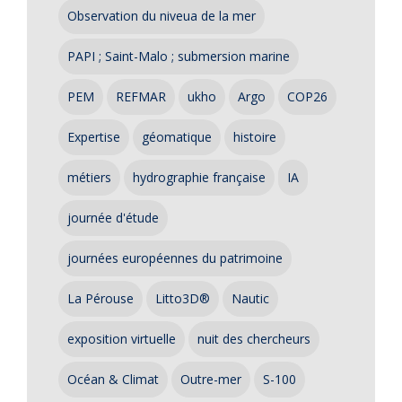
Observation du niveua de la mer
PAPI ; Saint-Malo ; submersion marine
PEM
REFMAR
ukho
Argo
COP26
Expertise
géomatique
histoire
métiers
hydrographie française
IA
journée d'étude
journées européennes du patrimoine
La Pérouse
Litto3D®
Nautic
exposition virtuelle
nuit des chercheurs
Océan & Climat
Outre-mer
S-100