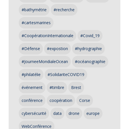
#bathymétrie
#recherche
#cartesmarines
#CoopérationInternationale
#Covid_19
#Défense
#expostion
#hydrographie
#JourneeMondialeOcean
#océanographie
#philatélie
#SolidariteCOVID19
événement
#timbre
Brest
conférence
coopération
Corse
cybersécurité
data
drone
europe
WebConférence