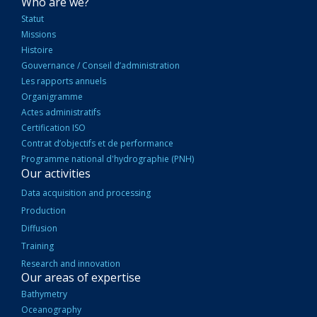
NAVIGATION
Who are we?
PRINCIPALE
Statut
Missions
Histoire
Gouvernance / Conseil d’administration
Les rapports annuels
Organigramme
Actes administratifs
Certification ISO
Contrat d’objectifs et de performance
Programme national d'hydrographie (PNH)
Our activities
Data acquisition and processing
Production
Diffusion
Training
Research and innovation
Our areas of expertise
Bathymetry
Oceanography