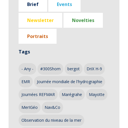
Brief
Events
Newsletter
Novelties
Portraits
Tags
- Any -
#300Shom
bergot
DriX H-9
EMR
Journée mondiale de l'hydrographie
Journées REFMAR
Marégrahe
Mayotte
MerIGéo
Nav&Co
Observation du niveau de la mer