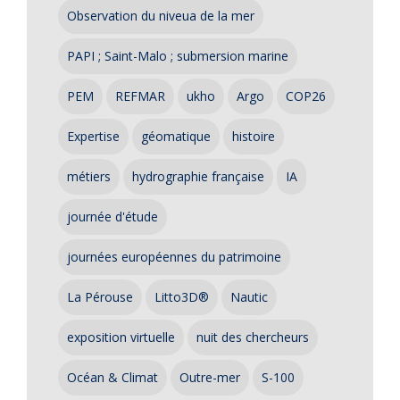
Observation du niveua de la mer
PAPI ; Saint-Malo ; submersion marine
PEM
REFMAR
ukho
Argo
COP26
Expertise
géomatique
histoire
métiers
hydrographie française
IA
journée d'étude
journées européennes du patrimoine
La Pérouse
Litto3D®
Nautic
exposition virtuelle
nuit des chercheurs
Océan & Climat
Outre-mer
S-100