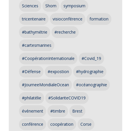
Sciences
Shom
symposium
tricentenaire
visioconférence
formation
#bathymétrie
#recherche
#cartesmarines
#CoopérationInternationale
#Covid_19
#Défense
#expostion
#hydrographie
#JourneeMondialeOcean
#océanographie
#philatélie
#SolidariteCOVID19
événement
#timbre
Brest
conférence
coopération
Corse