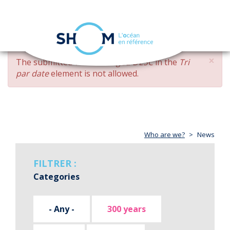
Cookies management panel
Toggle
navigation
Skip
×
ERROR
The submitted value
changed DESC
in the
Tri
to
MESSAGE
par date
element is not allowed.
main
content
Who are we?
News
FILTRER :
Categories
- Any -
300 years