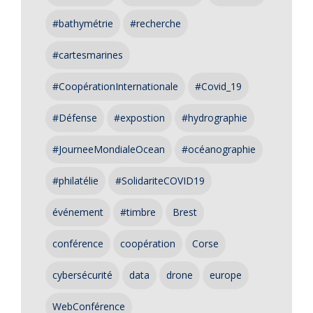
#bathymétrie
#recherche
#cartesmarines
#CoopérationInternationale
#Covid_19
#Défense
#expostion
#hydrographie
#JourneeMondialeOcean
#océanographie
#philatélie
#SolidariteCOVID19
événement
#timbre
Brest
conférence
coopération
Corse
cybersécurité
data
drone
europe
WebConférence