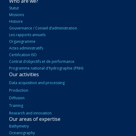
NAVIGATION
Who are we?
PRINCIPALE
Statut
Missions
Histoire
Gouvernance / Conseil d’administration
Les rapports annuels
Organigramme
Actes administratifs
Certification ISO
Contrat d’objectifs et de performance
Programme national d'hydrographie (PNH)
Our activities
Data acquisition and processing
Production
Diffusion
Training
Research and innovation
Our areas of expertise
Bathymetry
Oceanography