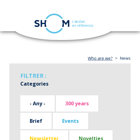
Cookies management panel
Toggle
navigation
Skip
to
main
content
Who are we?
News
FILTRER :
Categories
- Any -
300 years
Brief
Events
Newsletter
Novelties