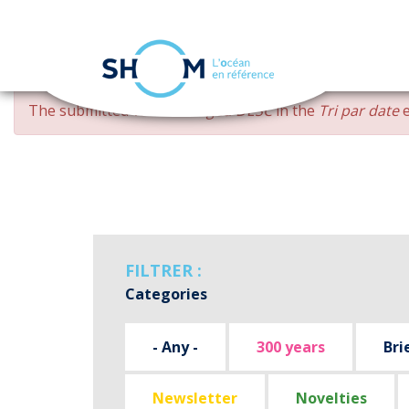
Cookies management panel
Skip
ERROR
The submitted value
changed DESC
in the
Tri par date
e
to
MESSAGE
main
content
FILTRER :
Categories
- Any -
300 years
Bri
Newsletter
Novelties