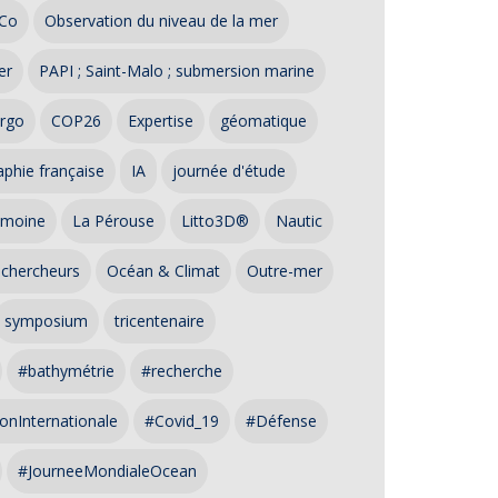
Co
Observation du niveau de la mer
er
PAPI ; Saint-Malo ; submersion marine
rgo
COP26
Expertise
géomatique
phie française
IA
journée d'étude
imoine
La Pérouse
Litto3D®
Nautic
 chercheurs
Océan & Climat
Outre-mer
symposium
tricentenaire
#bathymétrie
#recherche
onInternationale
#Covid_19
#Défense
#JourneeMondialeOcean