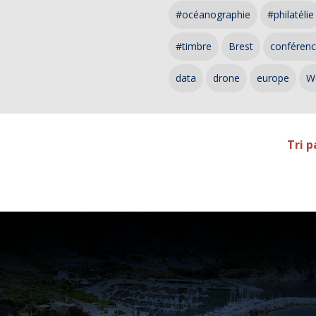
#océanographie
#philatélie
#timbre
Brest
conféren
data
drone
europe
W
Tri p