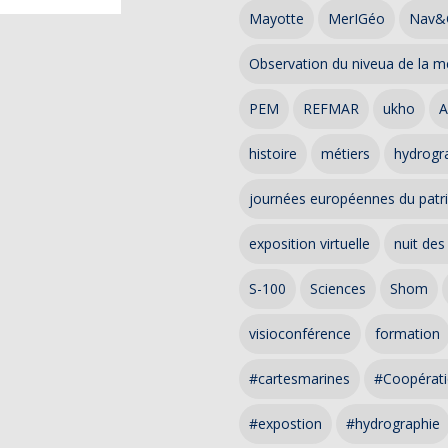
Mayotte
MerIGéo
Nav&
Observation du niveua de la m
PEM
REFMAR
ukho
A
histoire
métiers
hydrogra
journées européennes du patr
exposition virtuelle
nuit des
S-100
Sciences
Shom
visioconférence
formation
#cartesmarines
#Coopérati
#expostion
#hydrographie