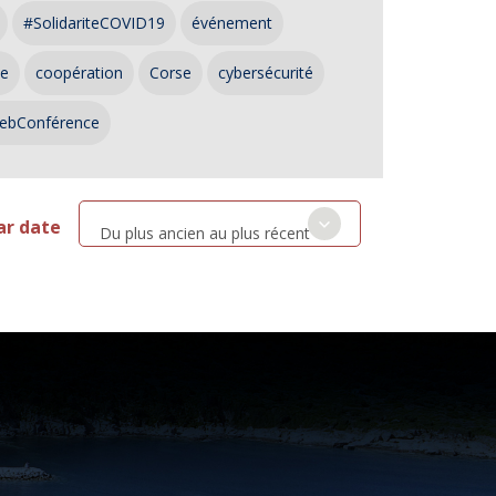
#SolidariteCOVID19
événement
ce
coopération
Corse
cybersécurité
ebConférence
ar date
Du plus ancien au plus récent