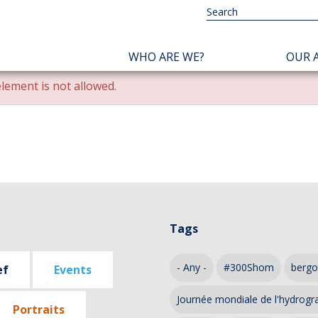
NAVIGATION
WHO ARE WE?
OUR A
PRINCIPALE
lement is not allowed.
Tags
- Any -
#300Shom
bergo
ef
Events
Journée mondiale de l'hydrogr
Portraits