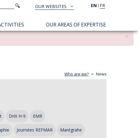
Search
EN
FR
Search
OUR WEBSITES
TOUS
NOS
CTIVITIES
OUR AREAS OF EXPERTISE
SITES
×
Who are we?
News
t
DriX H-9
EMR
aphie
Journées REFMAR
Marégrahe