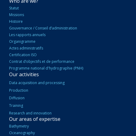
NAVIGATION
Who are we?
PRINCIPALE
Statut
Missions
Histoire
Gouvernance / Conseil d’administration
Les rapports annuels
Organigramme
Actes administratifs
Certification ISO
Contrat d’objectifs et de performance
Programme national d'hydrographie (PNH)
Our activities
Data acquisition and processing
Production
Diffusion
Training
Research and innovation
Our areas of expertise
Bathymetry
Oceanography