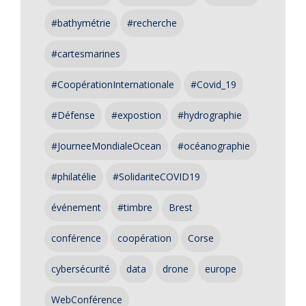
#bathymétrie
#recherche
#cartesmarines
#CoopérationInternationale
#Covid_19
#Défense
#expostion
#hydrographie
#JourneeMondialeOcean
#océanographie
#philatélie
#SolidariteCOVID19
événement
#timbre
Brest
conférence
coopération
Corse
cybersécurité
data
drone
europe
WebConférence