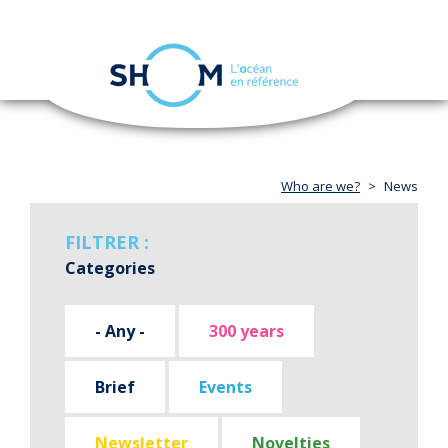
Cookies management panel
Toggle
navigation
Skip
to
main
content
Who are we?
News
FILTRER :
Categories
- Any -
300 years
Brief
Events
Newsletter
Novelties