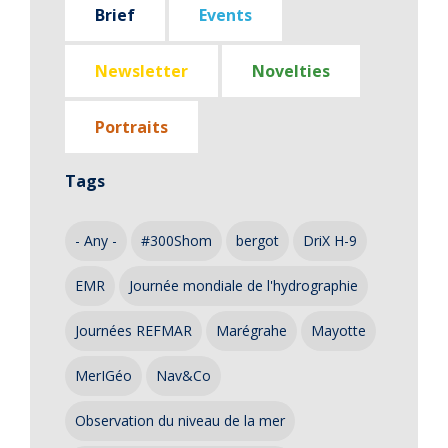
Brief
Events
Newsletter
Novelties
Portraits
Tags
- Any -
#300Shom
bergot
DriX H-9
EMR
Journée mondiale de l'hydrographie
Journées REFMAR
Marégrahe
Mayotte
MerIGéo
Nav&Co
Observation du niveau de la mer