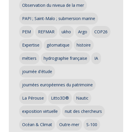
Observation du niveua de la mer
PAPI ; Saint-Malo ; submersion marine
PEM
REFMAR
ukho
Argo
COP26
Expertise
géomatique
histoire
métiers
hydrographie française
IA
journée d'étude
journées européennes du patrimoine
La Pérouse
Litto3D®
Nautic
exposition virtuelle
nuit des chercheurs
Océan & Climat
Outre-mer
S-100