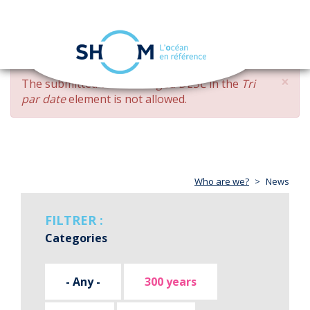
Cookies management panel
Toggle
navigation
Skip
×
ERROR
The submitted value
changed DESC
in the
Tri
to
MESSAGE
par date
element is not allowed.
main
content
Who are we?
News
FILTRER :
Categories
- Any -
300 years