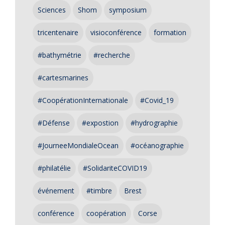
Sciences
Shom
symposium
tricentenaire
visioconférence
formation
#bathymétrie
#recherche
#cartesmarines
#CoopérationInternationale
#Covid_19
#Défense
#expostion
#hydrographie
#JourneeMondialeOcean
#océanographie
#philatélie
#SolidariteCOVID19
événement
#timbre
Brest
conférence
coopération
Corse