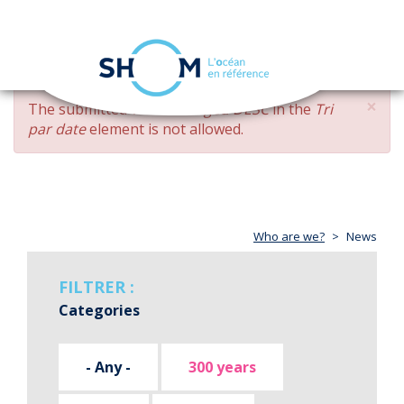
Cookies management panel
Toggle
navigation
Skip
×
ERROR
The submitted value
changed DESC
in the
Tri
to
MESSAGE
par date
element is not allowed.
main
content
Who are we?
News
FILTRER :
Categories
- Any -
300 years