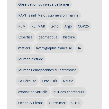
Observation du niveua de la mer
PAPI ; Saint-Malo ; submersion marine
PEM
REFMAR
ukho
Argo
COP26
Expertise
géomatique
histoire
métiers
hydrographie française
IA
journée d'étude
journées européennes du patrimoine
La Pérouse
Litto3D®
Nautic
exposition virtuelle
nuit des chercheurs
Océan & Climat
Outre-mer
S-100