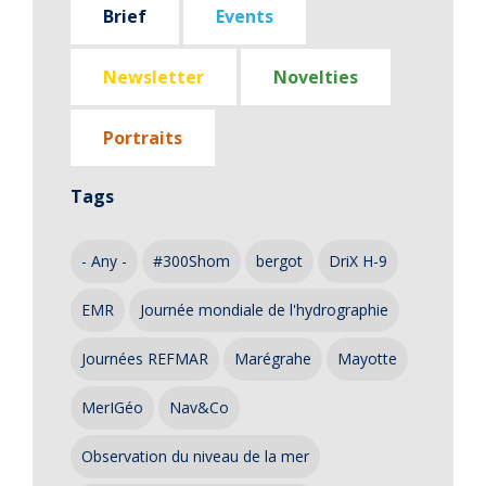
Brief
Events
Newsletter
Novelties
Portraits
Tags
- Any -
#300Shom
bergot
DriX H-9
EMR
Journée mondiale de l'hydrographie
Journées REFMAR
Marégrahe
Mayotte
MerIGéo
Nav&Co
Observation du niveau de la mer