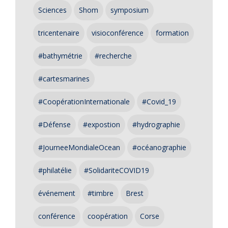
Sciences
Shom
symposium
tricentenaire
visioconférence
formation
#bathymétrie
#recherche
#cartesmarines
#CoopérationInternationale
#Covid_19
#Défense
#expostion
#hydrographie
#JourneeMondialeOcean
#océanographie
#philatélie
#SolidariteCOVID19
événement
#timbre
Brest
conférence
coopération
Corse