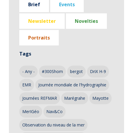
Brief
Events
Newsletter
Novelties
Portraits
Tags
- Any -
#300Shom
bergot
DriX H-9
EMR
Journée mondiale de l'hydrographie
Journées REFMAR
Marégrahe
Mayotte
MerIGéo
Nav&Co
Observation du niveau de la mer