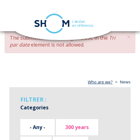
Cookies management panel
Toggle
navigation
Skip
×
ERROR
The submitted value
changed DESC
in the
Tri
to
MESSAGE
par date
element is not allowed.
main
content
Who are we?
News
FILTRER :
Categories
- Any -
300 years