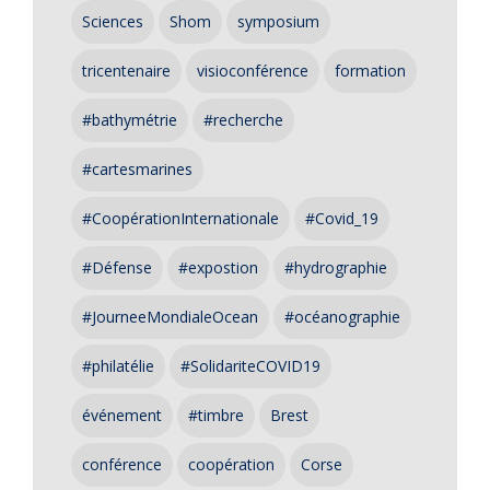
Sciences
Shom
symposium
tricentenaire
visioconférence
formation
#bathymétrie
#recherche
#cartesmarines
#CoopérationInternationale
#Covid_19
#Défense
#expostion
#hydrographie
#JourneeMondialeOcean
#océanographie
#philatélie
#SolidariteCOVID19
événement
#timbre
Brest
conférence
coopération
Corse