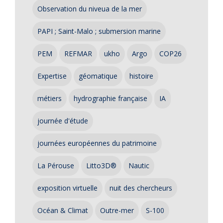
Observation du niveua de la mer
PAPI ; Saint-Malo ; submersion marine
PEM
REFMAR
ukho
Argo
COP26
Expertise
géomatique
histoire
métiers
hydrographie française
IA
journée d'étude
journées européennes du patrimoine
La Pérouse
Litto3D®
Nautic
exposition virtuelle
nuit des chercheurs
Océan & Climat
Outre-mer
S-100