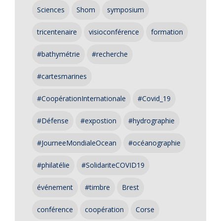
Sciences
Shom
symposium
tricentenaire
visioconférence
formation
#bathymétrie
#recherche
#cartesmarines
#CoopérationInternationale
#Covid_19
#Défense
#expostion
#hydrographie
#JourneeMondialeOcean
#océanographie
#philatélie
#SolidariteCOVID19
événement
#timbre
Brest
conférence
coopération
Corse