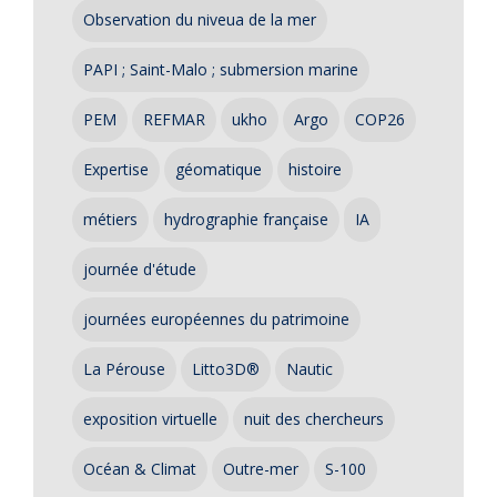
Observation du niveua de la mer
PAPI ; Saint-Malo ; submersion marine
PEM
REFMAR
ukho
Argo
COP26
Expertise
géomatique
histoire
métiers
hydrographie française
IA
journée d'étude
journées européennes du patrimoine
La Pérouse
Litto3D®
Nautic
exposition virtuelle
nuit des chercheurs
Océan & Climat
Outre-mer
S-100