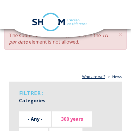
Cookies management panel
Toggle
navigation
Skip
×
ERROR
The submitted value
changed DESC
in the
Tri
to
MESSAGE
par date
element is not allowed.
main
content
Who are we?
News
FILTRER :
Categories
- Any -
300 years