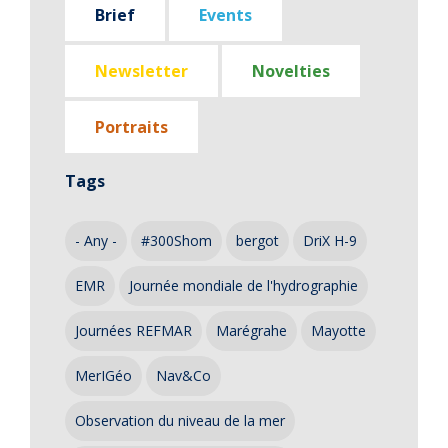
Brief
Events
Newsletter
Novelties
Portraits
Tags
- Any -
#300Shom
bergot
DriX H-9
EMR
Journée mondiale de l'hydrographie
Journées REFMAR
Marégrahe
Mayotte
MerIGéo
Nav&Co
Observation du niveau de la mer