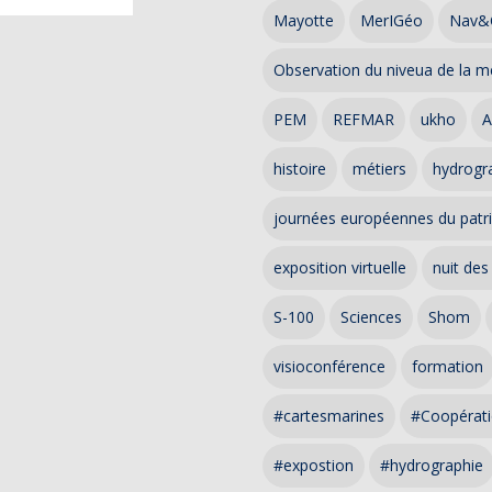
Mayotte
MerIGéo
Nav&
Observation du niveua de la m
PEM
REFMAR
ukho
A
histoire
métiers
hydrogra
journées européennes du patr
exposition virtuelle
nuit des
S-100
Sciences
Shom
visioconférence
formation
#cartesmarines
#Coopérati
#expostion
#hydrographie