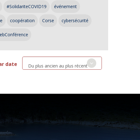
#SolidariteCOVID19
événement
ce
coopération
Corse
cybersécurité
ebConférence
ar date
Du plus ancien au plus récent