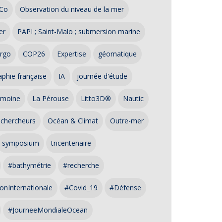
Co
Observation du niveau de la mer
er
PAPI ; Saint-Malo ; submersion marine
rgo
COP26
Expertise
géomatique
phie française
IA
journée d'étude
imoine
La Pérouse
Litto3D®
Nautic
 chercheurs
Océan & Climat
Outre-mer
symposium
tricentenaire
#bathymétrie
#recherche
onInternationale
#Covid_19
#Défense
#JourneeMondialeOcean