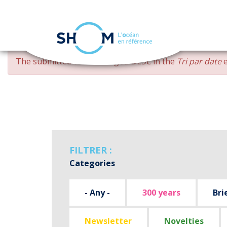
Cookies management panel
Skip
ERROR
The submitted value
changed DESC
in the
Tri par date
e
to
MESSAGE
main
content
FILTRER :
Categories
- Any -
300 years
Bri
Newsletter
Novelties