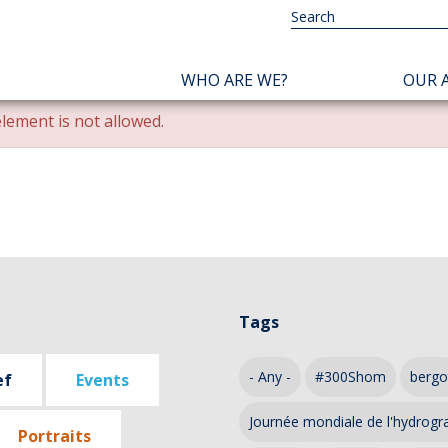
NAVIGATION
WHO ARE WE?
OUR A
PRINCIPALE
lement is not allowed.
Tags
- Any -
#300Shom
bergo
ef
Events
Journée mondiale de l'hydrogr
Portraits