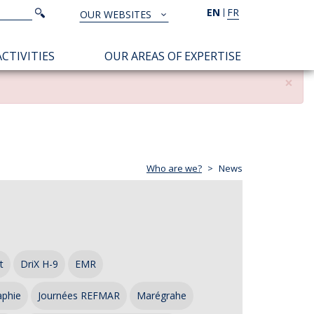
Search
EN
FR
Search
OUR WEBSITES
TOUS
NOS
CTIVITIES
OUR AREAS OF EXPERTISE
SITES
×
Who are we?
News
t
DriX H-9
EMR
aphie
Journées REFMAR
Marégrahe