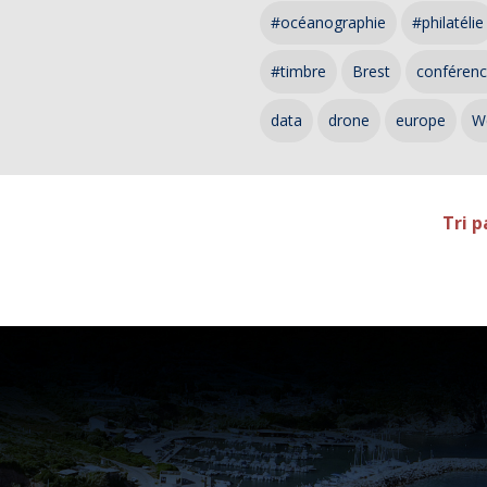
#océanographie
#philatélie
#timbre
Brest
conféren
data
drone
europe
W
Tri p