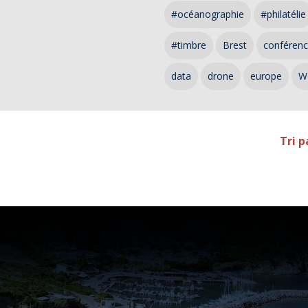
#océanographie
#philatélie
#timbre
Brest
conféren
data
drone
europe
W
Tri p