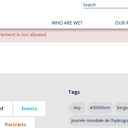
NAVIGATION
WHO ARE WE?
OUR A
PRINCIPALE
lement is not allowed.
Tags
- Any -
#300Shom
bergo
ef
Events
Journée mondiale de l'hydrogr
Portraits