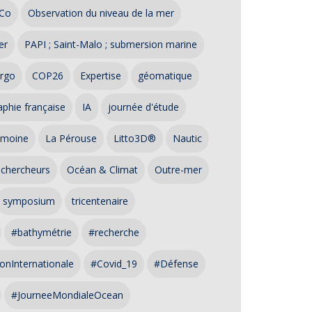
Co
Observation du niveau de la mer
er
PAPI ; Saint-Malo ; submersion marine
rgo
COP26
Expertise
géomatique
phie française
IA
journée d'étude
imoine
La Pérouse
Litto3D®
Nautic
 chercheurs
Océan & Climat
Outre-mer
symposium
tricentenaire
#bathymétrie
#recherche
onInternationale
#Covid_19
#Défense
#JourneeMondialeOcean