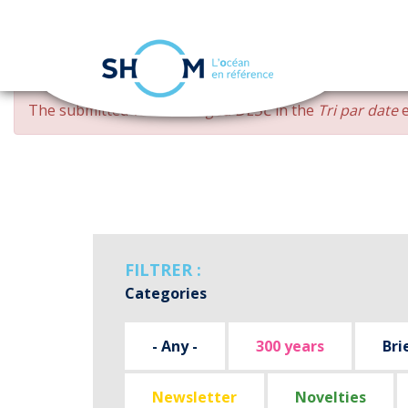
Cookies management panel
Skip
ERROR
The submitted value
changed DESC
in the
Tri par date
e
to
MESSAGE
main
content
FILTRER :
Categories
- Any -
300 years
Bri
Newsletter
Novelties