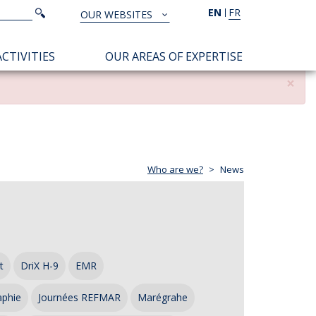
Search
EN
FR
Search
OUR WEBSITES
TOUS
NOS
CTIVITIES
OUR AREAS OF EXPERTISE
SITES
×
Who are we?
News
t
DriX H-9
EMR
aphie
Journées REFMAR
Marégrahe