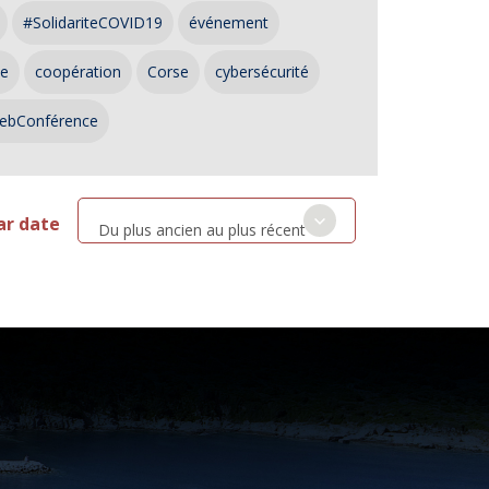
#SolidariteCOVID19
événement
ce
coopération
Corse
cybersécurité
ebConférence
ar date
Du plus ancien au plus récent