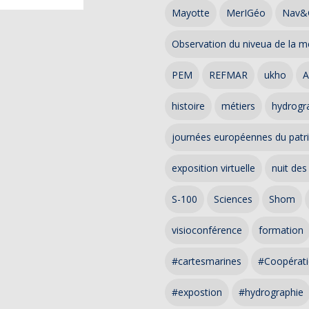
Mayotte
MerIGéo
Nav&
Observation du niveua de la m
PEM
REFMAR
ukho
A
histoire
métiers
hydrogra
journées européennes du patr
exposition virtuelle
nuit des
S-100
Sciences
Shom
visioconférence
formation
#cartesmarines
#Coopérati
#expostion
#hydrographie