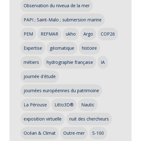
Observation du niveua de la mer
PAPI ; Saint-Malo ; submersion marine
PEM
REFMAR
ukho
Argo
COP26
Expertise
géomatique
histoire
métiers
hydrographie française
IA
journée d'étude
journées européennes du patrimoine
La Pérouse
Litto3D®
Nautic
exposition virtuelle
nuit des chercheurs
Océan & Climat
Outre-mer
S-100