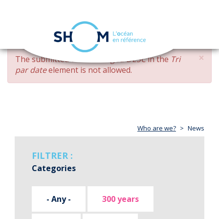
Cookies management panel
Toggle
navigation
Skip
×
ERROR
The submitted value
changed DESC
in the
Tri
to
MESSAGE
par date
element is not allowed.
main
content
Who are we?
News
FILTRER :
Categories
- Any -
300 years