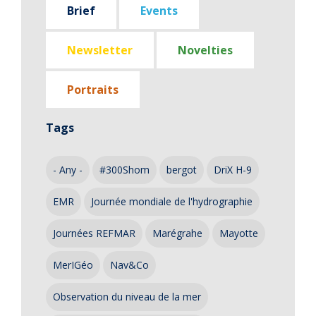
Brief
Events
Newsletter
Novelties
Portraits
Tags
- Any -
#300Shom
bergot
DriX H-9
EMR
Journée mondiale de l'hydrographie
Journées REFMAR
Marégrahe
Mayotte
MerIGéo
Nav&Co
Observation du niveau de la mer