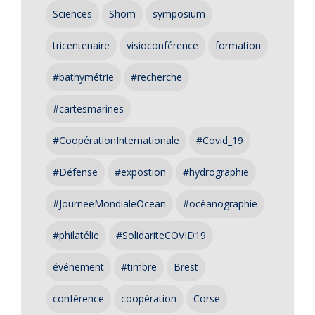
Sciences
Shom
symposium
tricentenaire
visioconférence
formation
#bathymétrie
#recherche
#cartesmarines
#CoopérationInternationale
#Covid_19
#Défense
#expostion
#hydrographie
#JourneeMondialeOcean
#océanographie
#philatélie
#SolidariteCOVID19
événement
#timbre
Brest
conférence
coopération
Corse