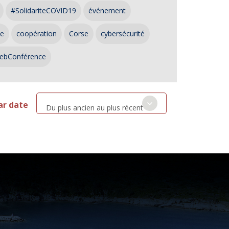
#SolidariteCOVID19
événement
ce
coopération
Corse
cybersécurité
ebConférence
ar date
Du plus ancien au plus récent