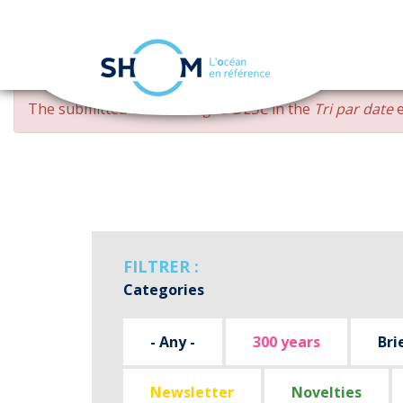
Cookies management panel
Skip
ERROR
The submitted value
changed DESC
in the
Tri par date
e
to
MESSAGE
main
content
FILTRER :
Categories
- Any -
300 years
Bri
Newsletter
Novelties