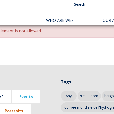
NAVIGATION
WHO ARE WE?
OUR A
PRINCIPALE
lement is not allowed.
Tags
- Any -
#300Shom
bergo
ef
Events
Journée mondiale de l'hydrogr
Portraits