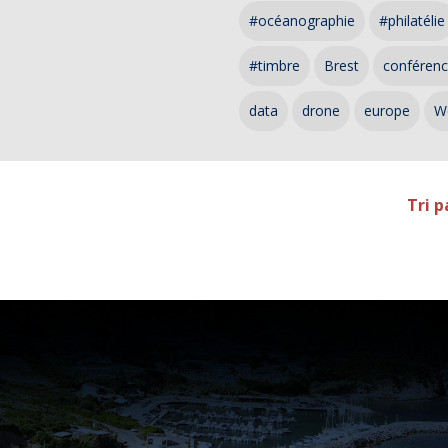
#océanographie
#philatélie
#timbre
Brest
conféren
data
drone
europe
W
Tri p