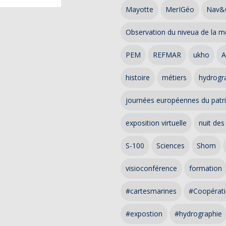
Mayotte
MerIGéo
Nav&
Observation du niveua de la m
PEM
REFMAR
ukho
A
histoire
métiers
hydrogra
journées européennes du patr
exposition virtuelle
nuit des
S-100
Sciences
Shom
visioconférence
formation
#cartesmarines
#Coopérati
#expostion
#hydrographie