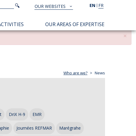
Search
EN
FR
Search
OUR WEBSITES
TOUS
NOS
CTIVITIES
OUR AREAS OF EXPERTISE
SITES
×
Who are we?
News
t
DriX H-9
EMR
aphie
Journées REFMAR
Marégrahe