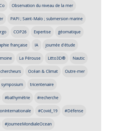
Co
Observation du niveau de la mer
er
PAPI ; Saint-Malo ; submersion marine
rgo
COP26
Expertise
géomatique
phie française
IA
journée d'étude
imoine
La Pérouse
Litto3D®
Nautic
 chercheurs
Océan & Climat
Outre-mer
symposium
tricentenaire
#bathymétrie
#recherche
onInternationale
#Covid_19
#Défense
#JourneeMondialeOcean