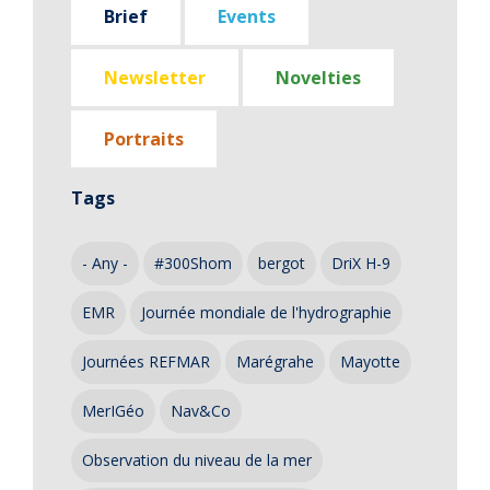
Brief
Events
Newsletter
Novelties
Portraits
Tags
- Any -
#300Shom
bergot
DriX H-9
EMR
Journée mondiale de l'hydrographie
Journées REFMAR
Marégrahe
Mayotte
MerIGéo
Nav&Co
Observation du niveau de la mer