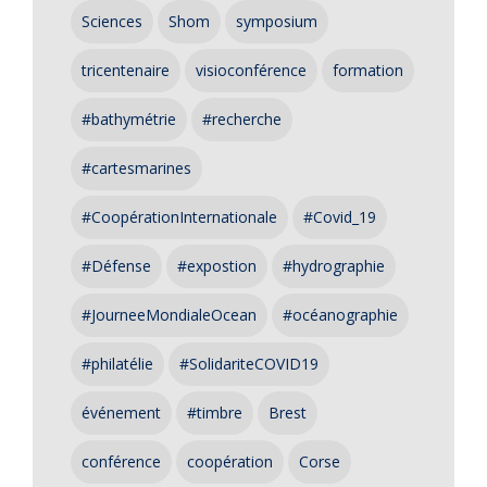
Sciences
Shom
symposium
tricentenaire
visioconférence
formation
#bathymétrie
#recherche
#cartesmarines
#CoopérationInternationale
#Covid_19
#Défense
#expostion
#hydrographie
#JourneeMondialeOcean
#océanographie
#philatélie
#SolidariteCOVID19
événement
#timbre
Brest
conférence
coopération
Corse