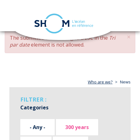
Cookies management panel
Toggle
navigation
Skip
×
ERROR
The submitted value
changed DESC
in the
Tri
to
MESSAGE
par date
element is not allowed.
main
content
Who are we?
News
FILTRER :
Categories
- Any -
300 years