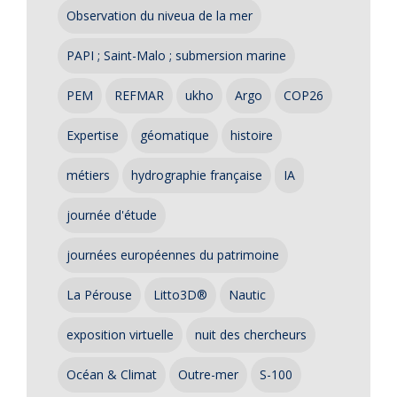
Observation du niveua de la mer
PAPI ; Saint-Malo ; submersion marine
PEM
REFMAR
ukho
Argo
COP26
Expertise
géomatique
histoire
métiers
hydrographie française
IA
journée d'étude
journées européennes du patrimoine
La Pérouse
Litto3D®
Nautic
exposition virtuelle
nuit des chercheurs
Océan & Climat
Outre-mer
S-100