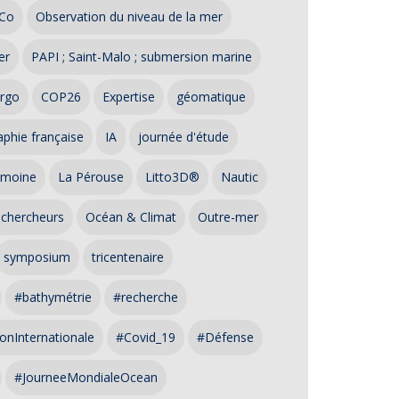
Co
Observation du niveau de la mer
er
PAPI ; Saint-Malo ; submersion marine
rgo
COP26
Expertise
géomatique
phie française
IA
journée d'étude
imoine
La Pérouse
Litto3D®
Nautic
 chercheurs
Océan & Climat
Outre-mer
symposium
tricentenaire
#bathymétrie
#recherche
onInternationale
#Covid_19
#Défense
#JourneeMondialeOcean