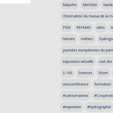
Mayotte
MerIGéo
Nav&
Observation du niveua de la m
PEM
REFMAR
ukho
A
histoire
métiers
hydrogra
journées européennes du patr
exposition virtuelle
nuit des
S-100
Sciences
Shom
visioconférence
formation
#cartesmarines
#Coopérati
#expostion
#hydrographie