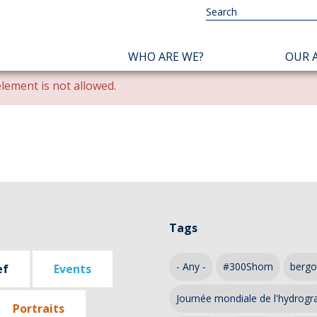
NAVIGATION
WHO ARE WE?
OUR A
PRINCIPALE
lement is not allowed.
Tags
- Any -
#300Shom
bergo
ef
Events
Journée mondiale de l'hydrogr
Portraits