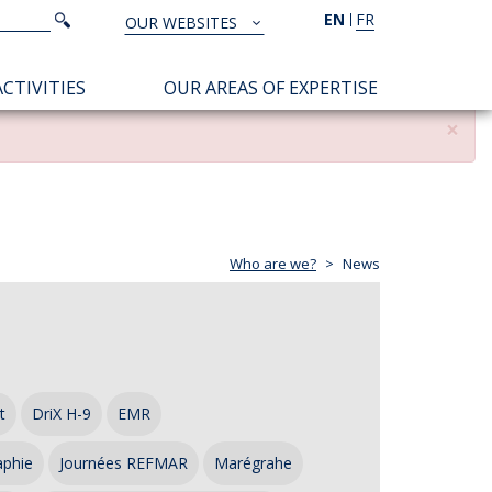
Search
EN
FR
Search
OUR WEBSITES
TOUS
NOS
CTIVITIES
OUR AREAS OF EXPERTISE
SITES
×
Who are we?
News
t
DriX H-9
EMR
aphie
Journées REFMAR
Marégrahe