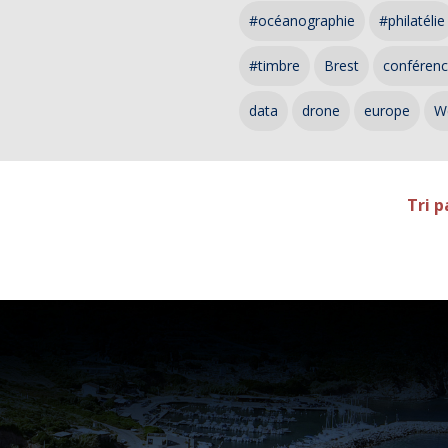
#océanographie
#philatélie
#timbre
Brest
conféren
data
drone
europe
W
Tri p