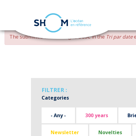
Cookies management panel
Skip
ERROR
The submitted value
changed DESC
in the
Tri par date
e
to
MESSAGE
main
content
FILTRER :
Categories
- Any -
300 years
Bri
Newsletter
Novelties