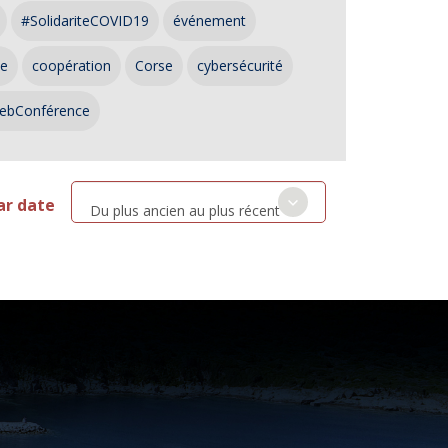
#SolidariteCOVID19
événement
ce
coopération
Corse
cybersécurité
ebConférence
ar date
Du plus ancien au plus récent