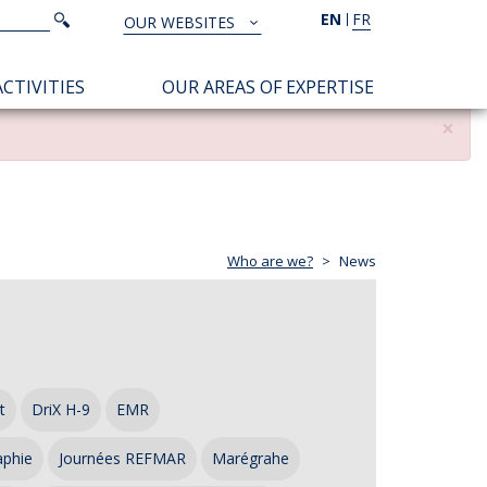
Search
EN
FR
Search
OUR WEBSITES
TOUS
NOS
CTIVITIES
OUR AREAS OF EXPERTISE
SITES
×
Who are we?
News
t
DriX H-9
EMR
aphie
Journées REFMAR
Marégrahe