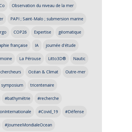
Co
Observation du niveau de la mer
er
PAPI ; Saint-Malo ; submersion marine
rgo
COP26
Expertise
géomatique
phie française
IA
journée d'étude
imoine
La Pérouse
Litto3D®
Nautic
 chercheurs
Océan & Climat
Outre-mer
symposium
tricentenaire
#bathymétrie
#recherche
onInternationale
#Covid_19
#Défense
#JourneeMondialeOcean