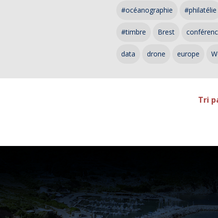
#océanographie
#philatélie
#timbre
Brest
conféren
data
drone
europe
W
Tri p