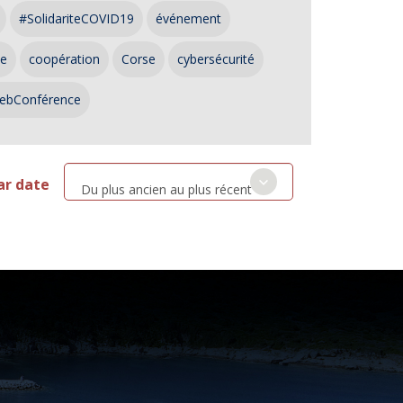
#SolidariteCOVID19
événement
ce
coopération
Corse
cybersécurité
ebConférence
ar date
Du plus ancien au plus récent