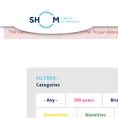
Cookies management panel
Skip
ERROR
The submitted value
changed DESC
in the
Tri par date
e
to
MESSAGE
main
content
FILTRER :
Categories
- Any -
300 years
Bri
Newsletter
Novelties