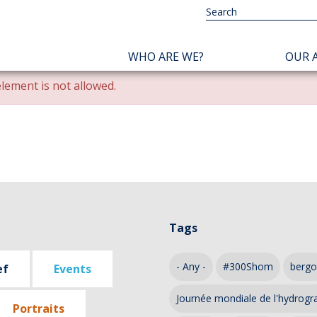
NAVIGATION
WHO ARE WE?
OUR A
PRINCIPALE
lement is not allowed.
Tags
- Any -
#300Shom
bergo
ef
Events
Journée mondiale de l'hydrogr
Portraits