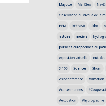
Mayotte
MerIGéo
Nav&
Observation du niveua de la m
PEM
REFMAR
ukho
A
histoire
métiers
hydrogra
journées européennes du patr
exposition virtuelle
nuit des
S-100
Sciences
Shom
visioconférence
formation
#cartesmarines
#Coopérati
#expostion
#hydrographie