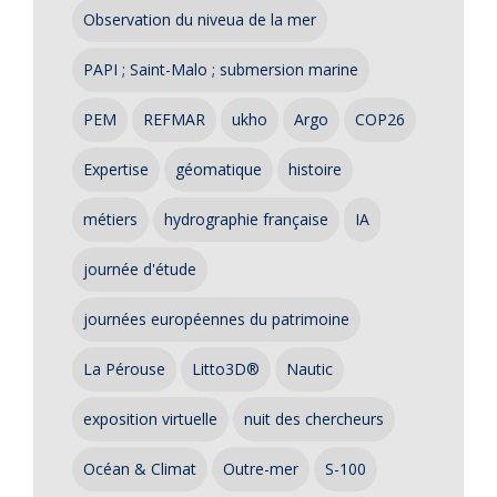
Observation du niveua de la mer
PAPI ; Saint-Malo ; submersion marine
PEM
REFMAR
ukho
Argo
COP26
Expertise
géomatique
histoire
métiers
hydrographie française
IA
journée d'étude
journées européennes du patrimoine
La Pérouse
Litto3D®
Nautic
exposition virtuelle
nuit des chercheurs
Océan & Climat
Outre-mer
S-100