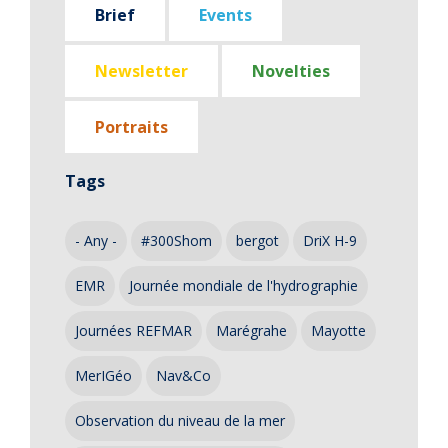
Brief
Events
Newsletter
Novelties
Portraits
Tags
- Any -
#300Shom
bergot
DriX H-9
EMR
Journée mondiale de l'hydrographie
Journées REFMAR
Marégrahe
Mayotte
MerIGéo
Nav&Co
Observation du niveau de la mer