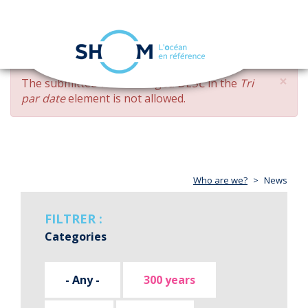
Cookies management panel
Toggle
navigation
Skip
×
ERROR
The submitted value
changed DESC
in the
Tri
to
MESSAGE
par date
element is not allowed.
main
content
Who are we?
News
FILTRER :
Categories
- Any -
300 years