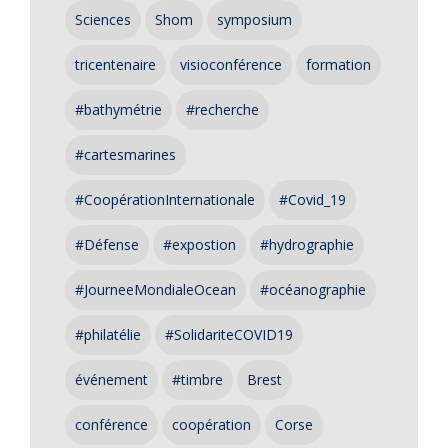
Sciences
Shom
symposium
tricentenaire
visioconférence
formation
#bathymétrie
#recherche
#cartesmarines
#CoopérationInternationale
#Covid_19
#Défense
#expostion
#hydrographie
#JourneeMondialeOcean
#océanographie
#philatélie
#SolidariteCOVID19
événement
#timbre
Brest
conférence
coopération
Corse