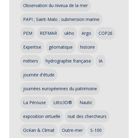
Observation du niveua de la mer
PAPI ; Saint-Malo ; submersion marine
PEM
REFMAR
ukho
Argo
COP26
Expertise
géomatique
histoire
métiers
hydrographie française
IA
journée d'étude
journées européennes du patrimoine
La Pérouse
Litto3D®
Nautic
exposition virtuelle
nuit des chercheurs
Océan & Climat
Outre-mer
S-100