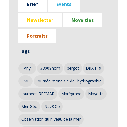
Brief
Events
Newsletter
Novelties
Portraits
Tags
- Any -
#300Shom
bergot
DriX H-9
EMR
Journée mondiale de l'hydrographie
Journées REFMAR
Marégrahe
Mayotte
MerIGéo
Nav&Co
Observation du niveau de la mer