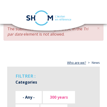
Cookies management panel
Toggle
navigation
Skip
×
ERROR
The submitted value
changed DESC
in the
Tri
to
MESSAGE
par date
element is not allowed.
main
content
Who are we?
News
FILTRER :
Categories
- Any -
300 years