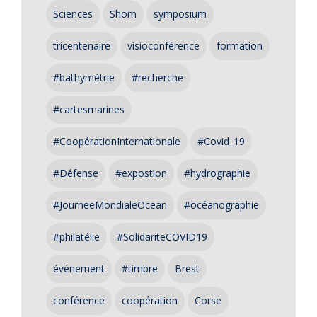
Sciences
Shom
symposium
tricentenaire
visioconférence
formation
#bathymétrie
#recherche
#cartesmarines
#CoopérationInternationale
#Covid_19
#Défense
#expostion
#hydrographie
#JourneeMondialeOcean
#océanographie
#philatélie
#SolidariteCOVID19
événement
#timbre
Brest
conférence
coopération
Corse