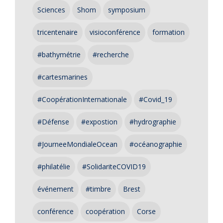
Sciences
Shom
symposium
tricentenaire
visioconférence
formation
#bathymétrie
#recherche
#cartesmarines
#CoopérationInternationale
#Covid_19
#Défense
#expostion
#hydrographie
#JourneeMondialeOcean
#océanographie
#philatélie
#SolidariteCOVID19
événement
#timbre
Brest
conférence
coopération
Corse