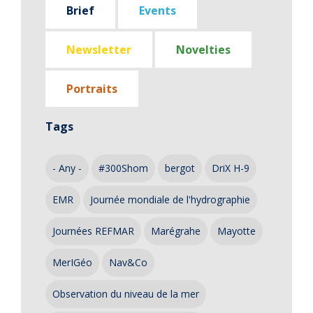
Brief
Events
Newsletter
Novelties
Portraits
Tags
- Any -
#300Shom
bergot
DriX H-9
EMR
Journée mondiale de l'hydrographie
Journées REFMAR
Marégrahe
Mayotte
MerIGéo
Nav&Co
Observation du niveau de la mer