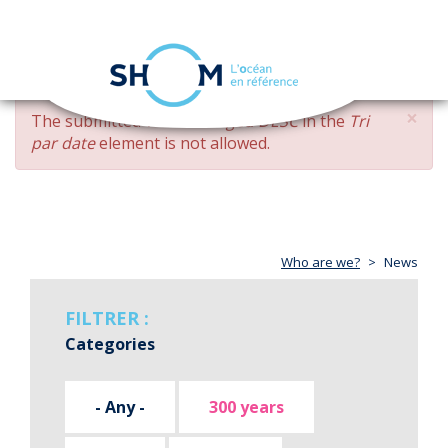
Cookies management panel
Toggle
navigation
Skip
×
ERROR
The submitted value
changed DESC
in the
Tri
to
MESSAGE
par date
element is not allowed.
main
content
Who are we?
News
FILTRER :
Categories
- Any -
300 years