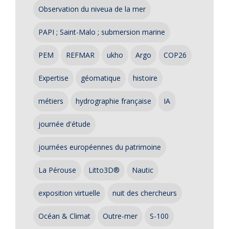
Observation du niveua de la mer
PAPI ; Saint-Malo ; submersion marine
PEM
REFMAR
ukho
Argo
COP26
Expertise
géomatique
histoire
métiers
hydrographie française
IA
journée d'étude
journées européennes du patrimoine
La Pérouse
Litto3D®
Nautic
exposition virtuelle
nuit des chercheurs
Océan & Climat
Outre-mer
S-100