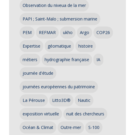
Observation du niveua de la mer
PAPI ; Saint-Malo ; submersion marine
PEM
REFMAR
ukho
Argo
COP26
Expertise
géomatique
histoire
métiers
hydrographie française
IA
journée d'étude
journées européennes du patrimoine
La Pérouse
Litto3D®
Nautic
exposition virtuelle
nuit des chercheurs
Océan & Climat
Outre-mer
S-100