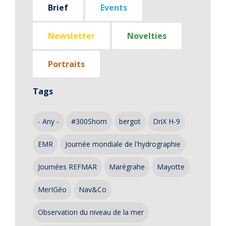
Brief
Events
Newsletter
Novelties
Portraits
Tags
- Any -
#300Shom
bergot
DriX H-9
EMR
Journée mondiale de l'hydrographie
Journées REFMAR
Marégrahe
Mayotte
MerIGéo
Nav&Co
Observation du niveau de la mer