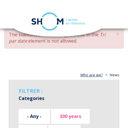
Cookies management panel
Toggle
navigation
Skip
×
ERROR
The submitted value
changed DESC
in the
Tri
to
MESSAGE
par date
element is not allowed.
main
content
Who are we?
News
FILTRER :
Categories
- Any -
300 years