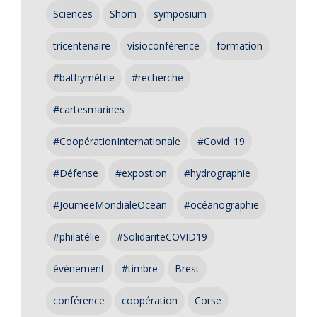
Sciences
Shom
symposium
tricentenaire
visioconférence
formation
#bathymétrie
#recherche
#cartesmarines
#CoopérationInternationale
#Covid_19
#Défense
#expostion
#hydrographie
#JourneeMondialeOcean
#océanographie
#philatélie
#SolidariteCOVID19
événement
#timbre
Brest
conférence
coopération
Corse