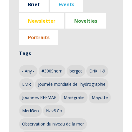
Brief
Events
Newsletter
Novelties
Portraits
Tags
- Any -
#300Shom
bergot
DriX H-9
EMR
Journée mondiale de l'hydrographie
Journées REFMAR
Marégrahe
Mayotte
MerIGéo
Nav&Co
Observation du niveau de la mer