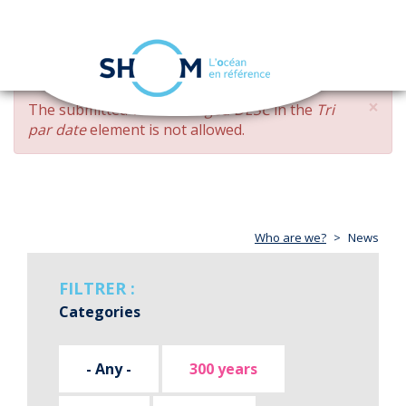
Cookies management panel
Toggle
navigation
Skip
×
ERROR
The submitted value
changed DESC
in the
Tri
to
MESSAGE
par date
element is not allowed.
main
content
Who are we?
News
FILTRER :
Categories
- Any -
300 years