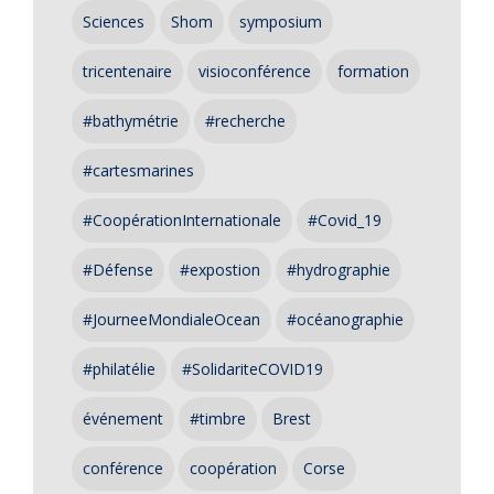
Sciences
Shom
symposium
tricentenaire
visioconférence
formation
#bathymétrie
#recherche
#cartesmarines
#CoopérationInternationale
#Covid_19
#Défense
#expostion
#hydrographie
#JourneeMondialeOcean
#océanographie
#philatélie
#SolidariteCOVID19
événement
#timbre
Brest
conférence
coopération
Corse