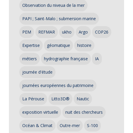
Observation du niveua de la mer
PAPI ; Saint-Malo ; submersion marine
PEM
REFMAR
ukho
Argo
COP26
Expertise
géomatique
histoire
métiers
hydrographie française
IA
journée d'étude
journées européennes du patrimoine
La Pérouse
Litto3D®
Nautic
exposition virtuelle
nuit des chercheurs
Océan & Climat
Outre-mer
S-100