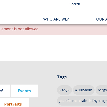
NAVIGATION
WHO ARE WE?
OUR A
PRINCIPALE
lement is not allowed.
Tags
- Any -
#300Shom
bergo
ef
Events
Journée mondiale de l'hydrogr
Portraits