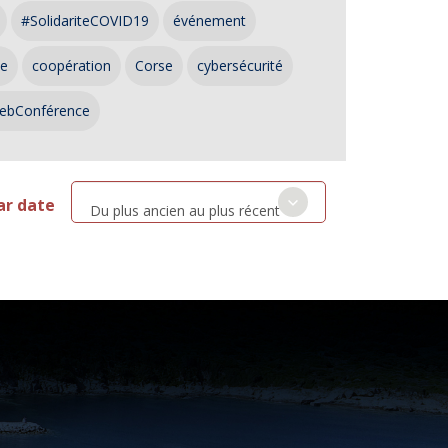
#SolidariteCOVID19
événement
ce
coopération
Corse
cybersécurité
ebConférence
ar date
Du plus ancien au plus récent