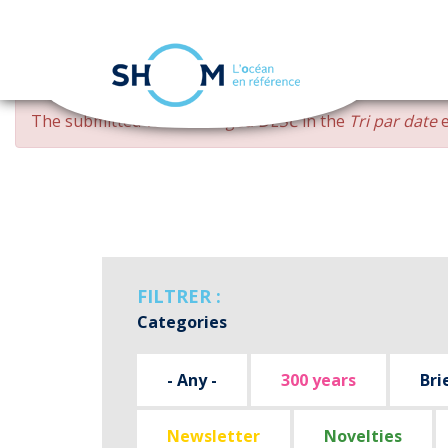
Cookies management panel
Skip
ERROR
The submitted value
changed DESC
in the
Tri par date
e
to
MESSAGE
main
content
FILTRER :
Categories
- Any -
300 years
Bri
Newsletter
Novelties