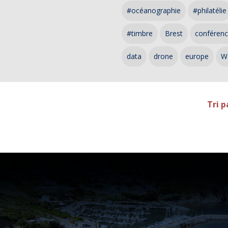
#océanographie
#philatélie
#timbre
Brest
conféren
data
drone
europe
W
Tri p