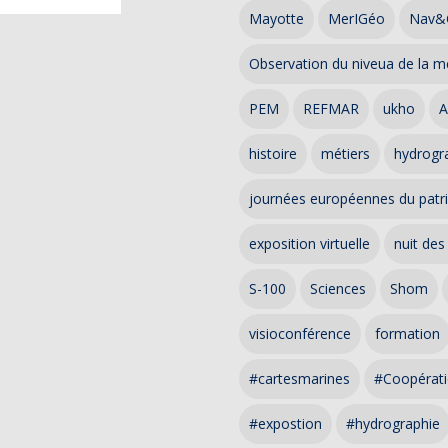
Mayotte
MerIGéo
Nav&
Observation du niveua de la m
PEM
REFMAR
ukho
A
histoire
métiers
hydrogra
journées européennes du patr
exposition virtuelle
nuit des
S-100
Sciences
Shom
visioconférence
formation
#cartesmarines
#Coopérati
#expostion
#hydrographie