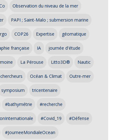
Co
Observation du niveau de la mer
er
PAPI ; Saint-Malo ; submersion marine
rgo
COP26
Expertise
géomatique
phie française
IA
journée d'étude
imoine
La Pérouse
Litto3D®
Nautic
 chercheurs
Océan & Climat
Outre-mer
symposium
tricentenaire
#bathymétrie
#recherche
onInternationale
#Covid_19
#Défense
#JourneeMondialeOcean