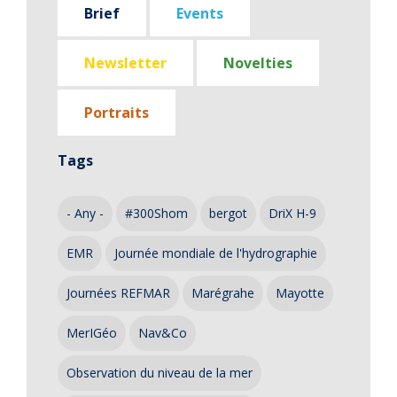
Brief
Events
Newsletter
Novelties
Portraits
Tags
- Any -
#300Shom
bergot
DriX H-9
EMR
Journée mondiale de l'hydrographie
Journées REFMAR
Marégrahe
Mayotte
MerIGéo
Nav&Co
Observation du niveau de la mer