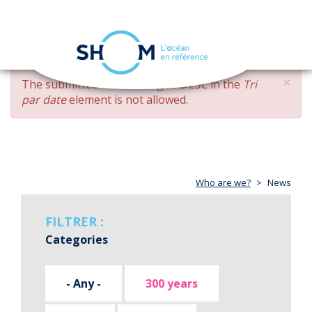
Cookies management panel
Toggle
navigation
Skip
×
ERROR
The submitted value
changed DESC
in the
Tri
to
MESSAGE
par date
element is not allowed.
main
content
Who are we?
News
FILTRER :
Categories
- Any -
300 years