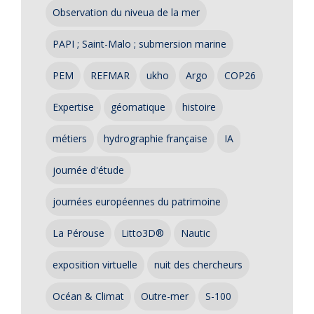
Observation du niveua de la mer
PAPI ; Saint-Malo ; submersion marine
PEM
REFMAR
ukho
Argo
COP26
Expertise
géomatique
histoire
métiers
hydrographie française
IA
journée d'étude
journées européennes du patrimoine
La Pérouse
Litto3D®
Nautic
exposition virtuelle
nuit des chercheurs
Océan & Climat
Outre-mer
S-100