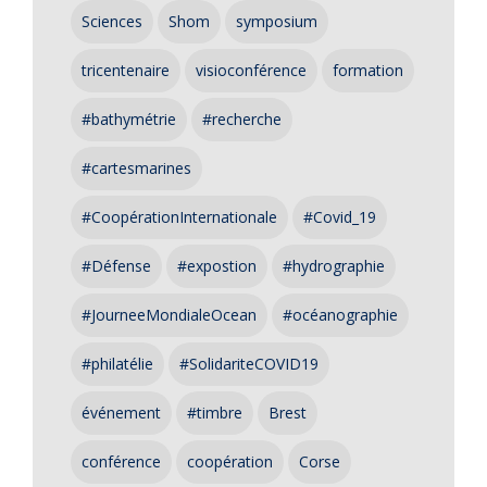
Sciences
Shom
symposium
tricentenaire
visioconférence
formation
#bathymétrie
#recherche
#cartesmarines
#CoopérationInternationale
#Covid_19
#Défense
#expostion
#hydrographie
#JourneeMondialeOcean
#océanographie
#philatélie
#SolidariteCOVID19
événement
#timbre
Brest
conférence
coopération
Corse