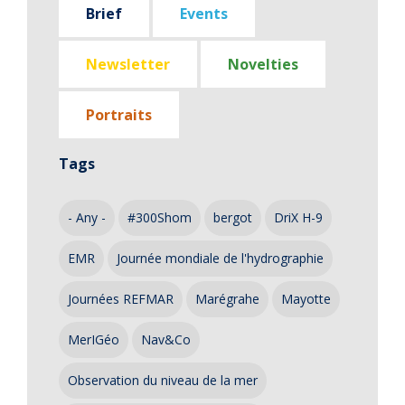
Brief
Events
Newsletter
Novelties
Portraits
Tags
- Any -
#300Shom
bergot
DriX H-9
EMR
Journée mondiale de l'hydrographie
Journées REFMAR
Marégrahe
Mayotte
MerIGéo
Nav&Co
Observation du niveau de la mer