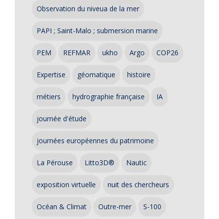
Observation du niveua de la mer
PAPI ; Saint-Malo ; submersion marine
PEM
REFMAR
ukho
Argo
COP26
Expertise
géomatique
histoire
métiers
hydrographie française
IA
journée d'étude
journées européennes du patrimoine
La Pérouse
Litto3D®
Nautic
exposition virtuelle
nuit des chercheurs
Océan & Climat
Outre-mer
S-100