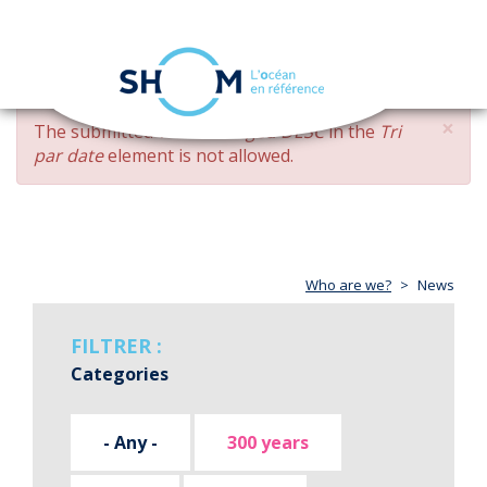
Cookies management panel
Toggle
navigation
Skip
×
ERROR
The submitted value
changed DESC
in the
Tri
to
MESSAGE
par date
element is not allowed.
main
content
Who are we?
News
FILTRER :
Categories
- Any -
300 years