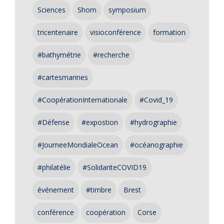
Sciences
Shom
symposium
tricentenaire
visioconférence
formation
#bathymétrie
#recherche
#cartesmarines
#CoopérationInternationale
#Covid_19
#Défense
#expostion
#hydrographie
#JourneeMondialeOcean
#océanographie
#philatélie
#SolidariteCOVID19
événement
#timbre
Brest
conférence
coopération
Corse