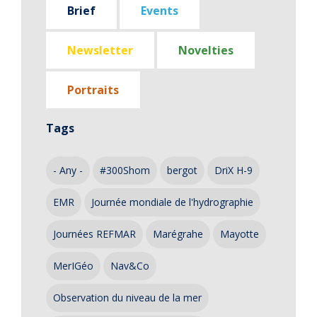
Brief
Events
Newsletter
Novelties
Portraits
Tags
- Any -
#300Shom
bergot
DriX H-9
EMR
Journée mondiale de l'hydrographie
Journées REFMAR
Marégrahe
Mayotte
MerIGéo
Nav&Co
Observation du niveau de la mer