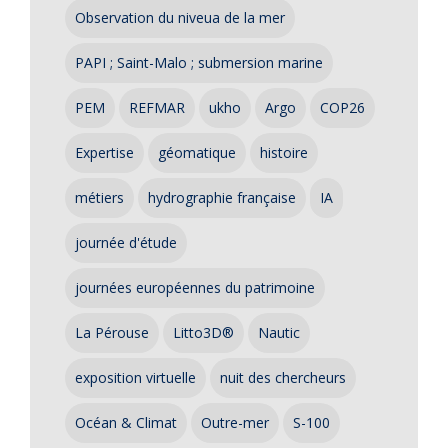
Observation du niveua de la mer
PAPI ; Saint-Malo ; submersion marine
PEM
REFMAR
ukho
Argo
COP26
Expertise
géomatique
histoire
métiers
hydrographie française
IA
journée d'étude
journées européennes du patrimoine
La Pérouse
Litto3D®
Nautic
exposition virtuelle
nuit des chercheurs
Océan & Climat
Outre-mer
S-100