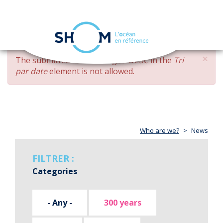
Cookies management panel
Toggle
navigation
Skip
×
ERROR
The submitted value
changed DESC
in the
Tri
to
MESSAGE
par date
element is not allowed.
main
content
Who are we?
News
FILTRER :
Categories
- Any -
300 years