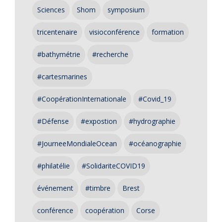
Sciences
Shom
symposium
tricentenaire
visioconférence
formation
#bathymétrie
#recherche
#cartesmarines
#CoopérationInternationale
#Covid_19
#Défense
#expostion
#hydrographie
#JourneeMondialeOcean
#océanographie
#philatélie
#SolidariteCOVID19
événement
#timbre
Brest
conférence
coopération
Corse