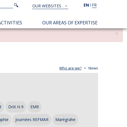
Search
EN
FR
Search
OUR WEBSITES
TOUS
NOS
CTIVITIES
OUR AREAS OF EXPERTISE
SITES
×
Who are we?
News
t
DriX H-9
EMR
aphie
Journées REFMAR
Marégrahe