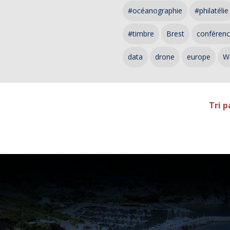
#océanographie
#philatélie
#timbre
Brest
conféren
data
drone
europe
W
Tri p