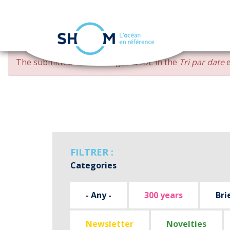
Cookies management panel
Skip
ERROR
The submitted value
changed DESC
in the
Tri par date
e
to
MESSAGE
main
content
FILTRER :
Categories
- Any -
300 years
Bri
Newsletter
Novelties