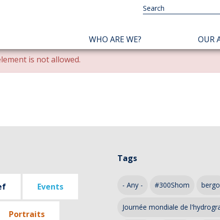
NAVIGATION
WHO ARE WE?
OUR A
PRINCIPALE
lement is not allowed.
Tags
- Any -
#300Shom
bergo
ef
Events
Journée mondiale de l'hydrogr
Portraits