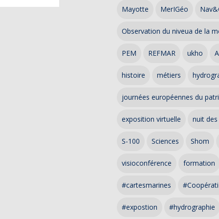
Mayotte
MerIGéo
Nav&
Observation du niveua de la m
PEM
REFMAR
ukho
A
histoire
métiers
hydrogra
journées européennes du patr
exposition virtuelle
nuit des
S-100
Sciences
Shom
visioconférence
formation
#cartesmarines
#Coopérati
#expostion
#hydrographie