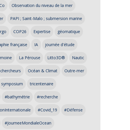
Co
Observation du niveau de la mer
er
PAPI ; Saint-Malo ; submersion marine
rgo
COP26
Expertise
géomatique
phie française
IA
journée d'étude
imoine
La Pérouse
Litto3D®
Nautic
 chercheurs
Océan & Climat
Outre-mer
symposium
tricentenaire
#bathymétrie
#recherche
onInternationale
#Covid_19
#Défense
#JourneeMondialeOcean