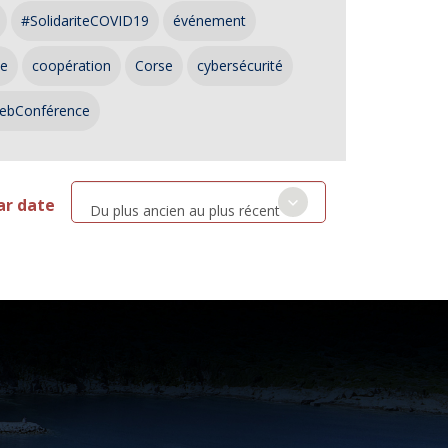
#SolidariteCOVID19
événement
ce
coopération
Corse
cybersécurité
ebConférence
ar date
Du plus ancien au plus récent