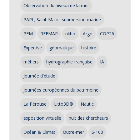
Observation du niveua de la mer
PAPI ; Saint-Malo ; submersion marine
PEM
REFMAR
ukho
Argo
COP26
Expertise
géomatique
histoire
métiers
hydrographie française
IA
journée d'étude
journées européennes du patrimoine
La Pérouse
Litto3D®
Nautic
exposition virtuelle
nuit des chercheurs
Océan & Climat
Outre-mer
S-100