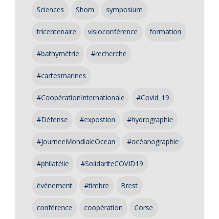
Sciences
Shom
symposium
tricentenaire
visioconférence
formation
#bathymétrie
#recherche
#cartesmarines
#CoopérationInternationale
#Covid_19
#Défense
#expostion
#hydrographie
#JourneeMondialeOcean
#océanographie
#philatélie
#SolidariteCOVID19
événement
#timbre
Brest
conférence
coopération
Corse