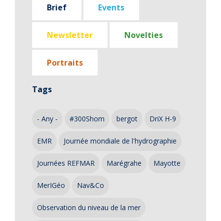
Brief
Events
Newsletter
Novelties
Portraits
Tags
- Any -
#300Shom
bergot
DriX H-9
EMR
Journée mondiale de l'hydrographie
Journées REFMAR
Marégrahe
Mayotte
MerIGéo
Nav&Co
Observation du niveau de la mer