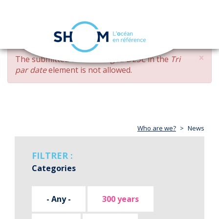
Cookies management panel
Toggle
navigation
Skip
×
ERROR
The submitted value
changed DESC
in the
Tri
to
MESSAGE
par date
element is not allowed.
main
content
Who are we?
News
FILTRER :
Categories
- Any -
300 years