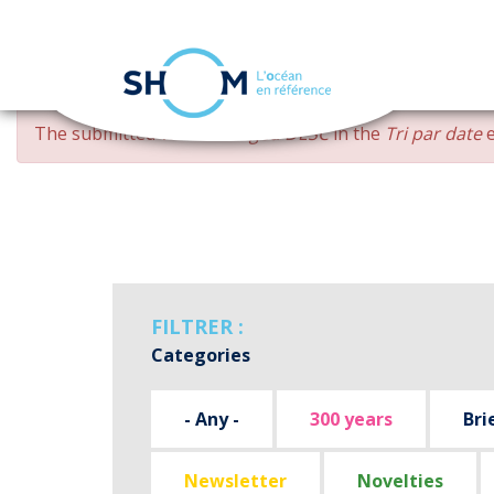
Cookies management panel
Skip
ERROR
The submitted value
changed DESC
in the
Tri par date
e
to
MESSAGE
main
content
FILTRER :
Categories
- Any -
300 years
Bri
Newsletter
Novelties