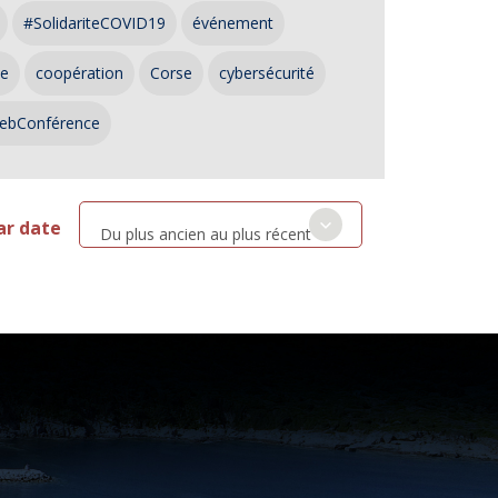
#SolidariteCOVID19
événement
ce
coopération
Corse
cybersécurité
ebConférence
ar date
Du plus ancien au plus récent