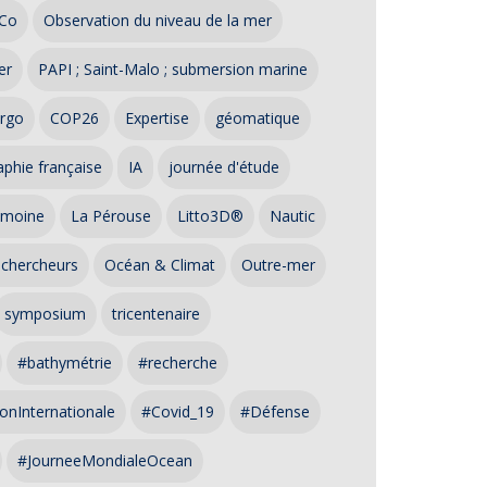
Co
Observation du niveau de la mer
er
PAPI ; Saint-Malo ; submersion marine
rgo
COP26
Expertise
géomatique
phie française
IA
journée d'étude
imoine
La Pérouse
Litto3D®
Nautic
 chercheurs
Océan & Climat
Outre-mer
symposium
tricentenaire
#bathymétrie
#recherche
onInternationale
#Covid_19
#Défense
#JourneeMondialeOcean