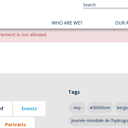
NAVIGATION
WHO ARE WE?
OUR A
PRINCIPALE
lement is not allowed.
Tags
- Any -
#300Shom
bergo
ef
Events
Journée mondiale de l'hydrogr
Portraits