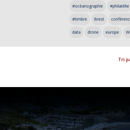
#océanographie
#philatélie
#timbre
Brest
conféren
data
drone
europe
W
Tri p