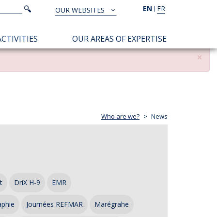
Search
EN
FR
Search
OUR WEBSITES
TOUS
NOS
CTIVITIES
OUR AREAS OF EXPERTISE
SITES
×
Who are we?
News
t
DriX H-9
EMR
aphie
Journées REFMAR
Marégrahe