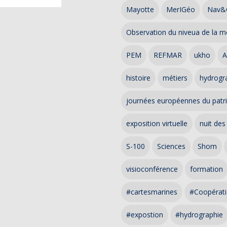
Mayotte
MerIGéo
Nav&
Observation du niveua de la m
PEM
REFMAR
ukho
A
histoire
métiers
hydrogra
journées européennes du patr
exposition virtuelle
nuit des
S-100
Sciences
Shom
visioconférence
formation
#cartesmarines
#Coopérati
#expostion
#hydrographie