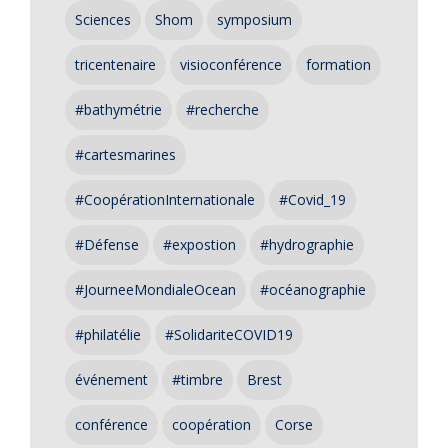
Sciences
Shom
symposium
tricentenaire
visioconférence
formation
#bathymétrie
#recherche
#cartesmarines
#CoopérationInternationale
#Covid_19
#Défense
#expostion
#hydrographie
#JourneeMondialeOcean
#océanographie
#philatélie
#SolidariteCOVID19
événement
#timbre
Brest
conférence
coopération
Corse