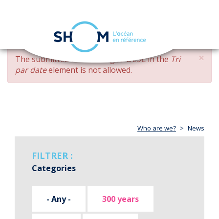
Cookies management panel
Toggle
navigation
Skip
×
ERROR
The submitted value
changed DESC
in the
Tri
to
MESSAGE
par date
element is not allowed.
main
content
Who are we?
News
FILTRER :
Categories
- Any -
300 years