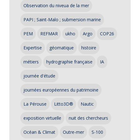
Observation du niveua de la mer
PAPI ; Saint-Malo ; submersion marine
PEM
REFMAR
ukho
Argo
COP26
Expertise
géomatique
histoire
métiers
hydrographie française
IA
journée d'étude
journées européennes du patrimoine
La Pérouse
Litto3D®
Nautic
exposition virtuelle
nuit des chercheurs
Océan & Climat
Outre-mer
S-100