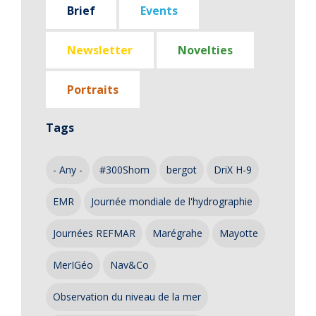
Brief
Events
Newsletter
Novelties
Portraits
Tags
- Any -
#300Shom
bergot
DriX H-9
EMR
Journée mondiale de l'hydrographie
Journées REFMAR
Marégrahe
Mayotte
MerIGéo
Nav&Co
Observation du niveau de la mer