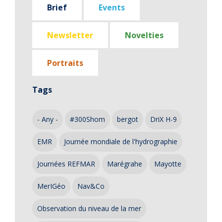
Brief
Events
Newsletter
Novelties
Portraits
Tags
- Any -
#300Shom
bergot
DriX H-9
EMR
Journée mondiale de l'hydrographie
Journées REFMAR
Marégrahe
Mayotte
MerIGéo
Nav&Co
Observation du niveau de la mer