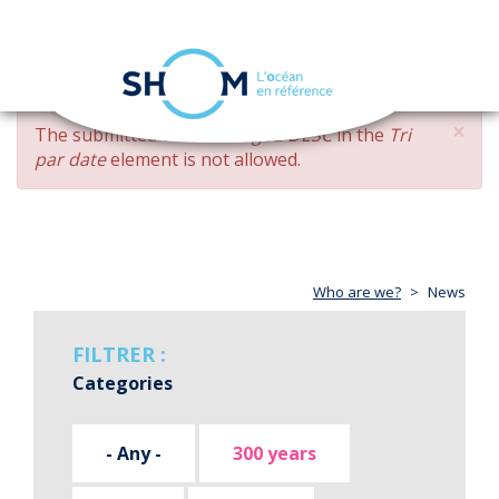
Cookies management panel
Toggle
navigation
Skip
×
ERROR
The submitted value
changed DESC
in the
Tri
to
MESSAGE
par date
element is not allowed.
main
content
Who are we?
News
FILTRER :
Categories
- Any -
300 years