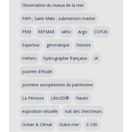
Observation du niveua de la mer
PAPI ; Saint-Malo ; submersion marine
PEM
REFMAR
ukho
Argo
COP26
Expertise
géomatique
histoire
métiers
hydrographie française
IA
journée d'étude
journées européennes du patrimoine
La Pérouse
Litto3D®
Nautic
exposition virtuelle
nuit des chercheurs
Océan & Climat
Outre-mer
S-100