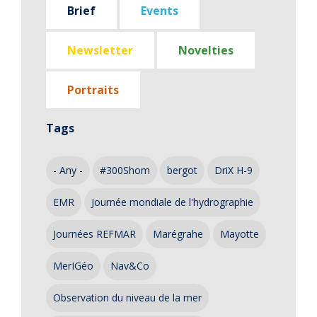
Brief
Events
Newsletter
Novelties
Portraits
Tags
- Any -
#300Shom
bergot
DriX H-9
EMR
Journée mondiale de l'hydrographie
Journées REFMAR
Marégrahe
Mayotte
MerIGéo
Nav&Co
Observation du niveau de la mer