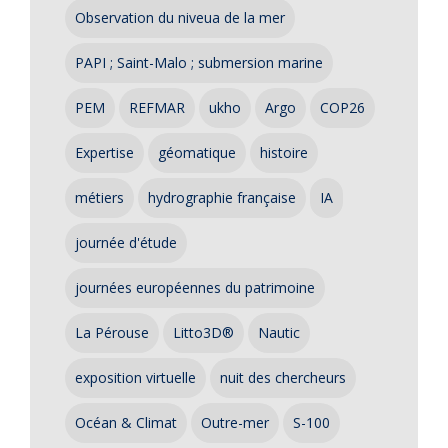
Observation du niveua de la mer
PAPI ; Saint-Malo ; submersion marine
PEM
REFMAR
ukho
Argo
COP26
Expertise
géomatique
histoire
métiers
hydrographie française
IA
journée d'étude
journées européennes du patrimoine
La Pérouse
Litto3D®
Nautic
exposition virtuelle
nuit des chercheurs
Océan & Climat
Outre-mer
S-100