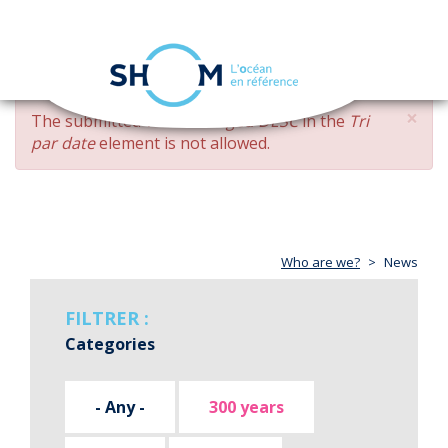
Cookies management panel
Toggle
navigation
Skip
×
ERROR
The submitted value
changed DESC
in the
Tri
to
MESSAGE
par date
element is not allowed.
main
content
Who are we?
News
FILTRER :
Categories
- Any -
300 years