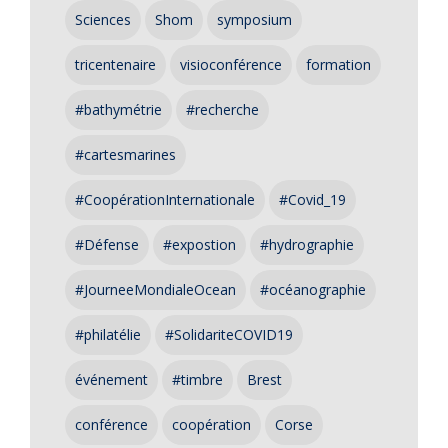
Sciences
Shom
symposium
tricentenaire
visioconférence
formation
#bathymétrie
#recherche
#cartesmarines
#CoopérationInternationale
#Covid_19
#Défense
#expostion
#hydrographie
#JourneeMondialeOcean
#océanographie
#philatélie
#SolidariteCOVID19
événement
#timbre
Brest
conférence
coopération
Corse